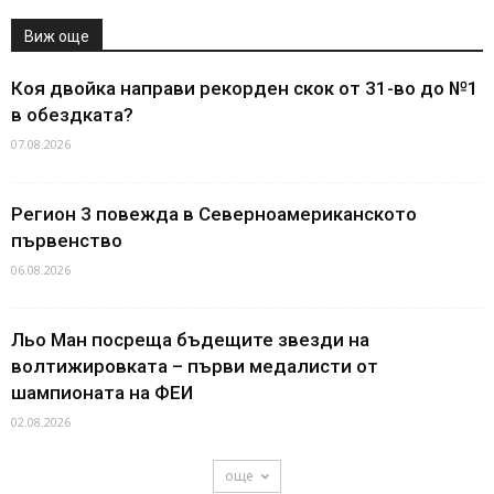
Виж още
Коя двойка направи рекорден скок от 31-во до №1
в обездката?
07.08.2026
Регион 3 повежда в Северноамериканското
първенство
06.08.2026
Льо Ман посреща бъдещите звезди на
волтижировката – първи медалисти от
шампионата на ФЕИ
02.08.2026
още