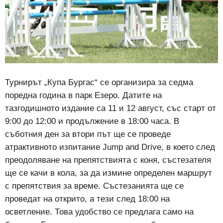
Турнирът „Купа Бургас“ се организира за седма
поредна година в парк Езеро. Датите на
тазгодишното издание са 11 и 12 август, със старт от
9:00 до 12:00 и продължение в 18:00 часа. В
съботния ден за втори път ще се проведе
атрактивното изпитание Jump and Drive, в което след
преодоляване на препятствията с коня, състезателя
ще се качи в кола, за да измине определен маршрут
с препятствия за време. Състезанията ще се
проведат на открито, а тези след 18:00 на
осветление. Това удобство се предлага само на