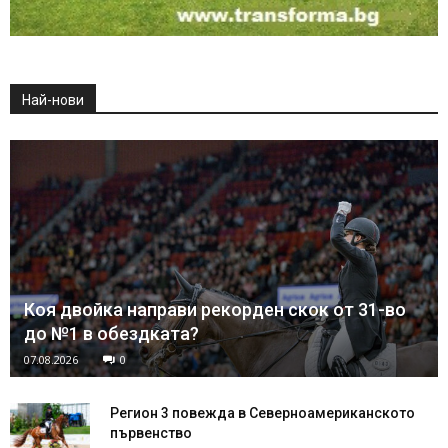
Най-нови
Коя двойка направи рекорден скок от 31-во
до №1 в обездката?
07.08.2026
0
Регион 3 повежда в Северноамериканското
първенство