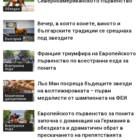
Северноамериканското първенство
Обездка
Вечер, в която конете, виното и
българските традиции се срещнаха
под звездите
България
Франция триумфира на Европейското
първенство по всестранна езда за
Всестранна
понита
езда
Льо Ман посреща бъдещите звезди
на волтижировката – първи
Класически
медалисти от шампионата на ФЕИ
дисциплини
Европейското първенство за понита
започна с доминация на Германия в
Всестранна
обездката и драматичен обрат в
езда
прескачането на препятствията