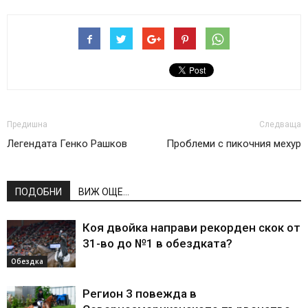
Предишна
Следваща
Легендата Генко Рашков
Проблеми с пикочния мехур
ПОДОБНИ
ВИЖ ОЩЕ...
Коя двойка направи рекорден скок от
31-во до №1 в обездката?
Обездка
Регион 3 повежда в