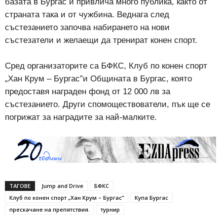
базата в Бургас и привлича много публика, както от
страната така и от чужбина. Веднага след
състезанието започва набирането на нови
състезатели и желаещи да тренират конен спорт.
Сред организаторите са БФКС, Клуб по конен спорт
„Хан Крум – Бургас”и Общината в Бургас, която
предоставя награден фонд от 12 000 лв за
състезанието. Други спомоществователи, пък ще се
погрижат за наградите за най-малките.
ТАГОВЕ
Jump and Drive
БФКС
Клуб по конен спорт „Хан Крум – Бургас”
Купа Бургас
прескачане на препятствия.
турнир