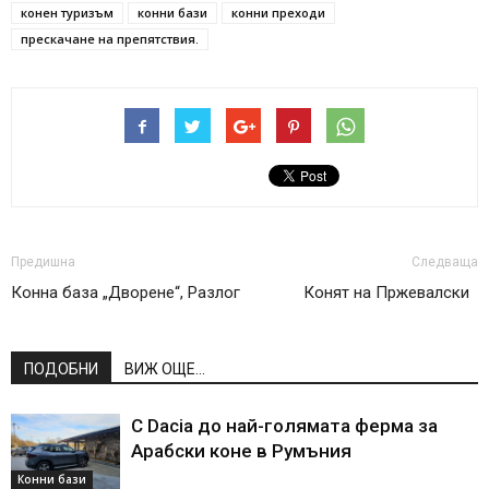
конен туризъм
конни бази
конни преходи
прескачане на препятствия.
Предишна
Следваща
Конна база „Дворене“, Разлог
Конят на Пржевалски
ПОДОБНИ
ВИЖ ОЩЕ...
С Dacia до най-голямата ферма за
Арабски коне в Румъния
Конни бази