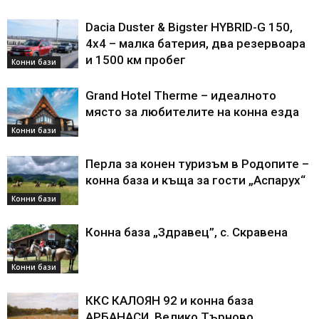
Dacia Duster & Bigster HYBRID-G 150,
4х4 – малка батерия, два резервоара
и 1500 км пробег
Конни бази
Grand Hotel Therme – идеалното
място за любителите на конна езда
Конни бази
Перла за конен туризъм в Родопите –
конна база и къща за гости „Аспарух“
Конни бази
Конна база „Здравец”, с. Скравена
Конни бази
ККС КАЛОЯН 92 и конна база
АРБАНАСИ, Велико Търново