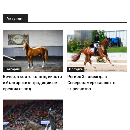
Актуално
България
Обездка
Вечер, в която конете, виното
Регион 3 повежда в
и българските традиции се
Северноамериканското
срещнаха под...
първенство