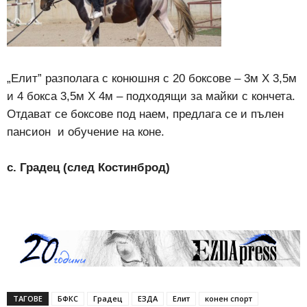
„Елит” разполага с конюшня с 20 боксове – 3м X 3,5м
и 4 бокса 3,5м X 4м – подходящи за майки с кончета.
Отдават се боксове под наем, предлага се и пълен
пансион и обучение на коне.
с. Градец (след Костинброд)
ТАГОВЕ
БФКС
Градец
ЕЗДА
Елит
конен спорт