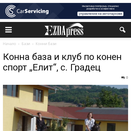
Начало
Бази
Конни бази
Конна база и клуб по конен
спорт „Елит“, с. Градец
0