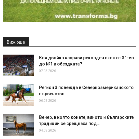
Виж още
Коя двойка направи рекорден скок от 31-во
до №1 в обездката?
07.08.2026
Регион 3 повежда в Северноамериканското
първенство
06.08.2026
Вечер, в която конете, виното и българските
традиции се срещнаха под...
04.08.2026