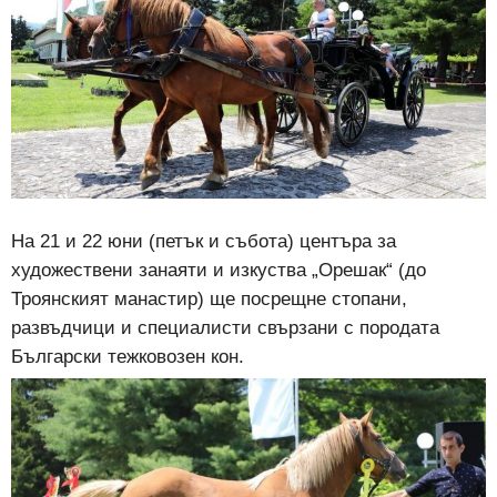
На 21 и 22 юни (петък и събота) центъра за
художествени занаяти и изкуства „Орешак“ (до
Троянският манастир) ще посрещне стопани,
развъдчици и специалисти свързани с породата
Български тежковозен кон.