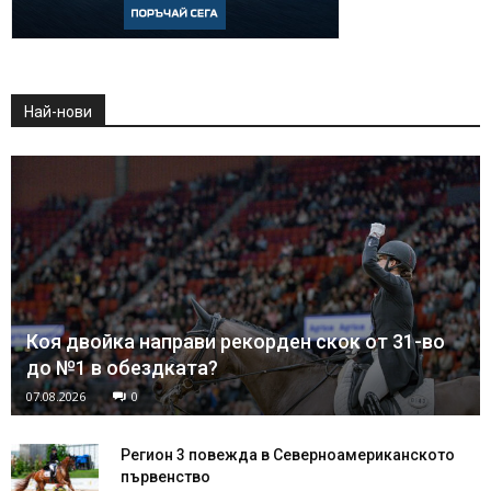
Най-нови
Коя двойка направи рекорден скок от 31-во
до №1 в обездката?
07.08.2026
0
Регион 3 повежда в Северноамериканското
първенство