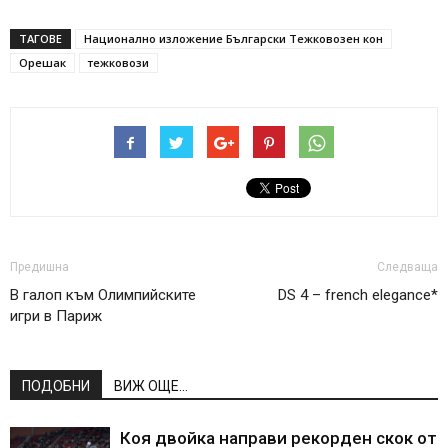
ТАГОВЕ
Национално изложение Български Тежковозен кон
Орешак
тежковози
Предишна
Следваща
В галоп към Олимпийските
DS 4 – french elegance*
игри в Париж
ПОДОБНИ
ВИЖ ОЩЕ...
Коя двойка направи рекорден скок от