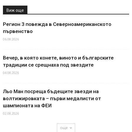
Виж още
Регион 3 повежда в Северноамериканското
първенство
06.08.2026
Вечер, в която конете, виното и българските
традиции се срещнаха под звездите
04.08.2026
Льо Ман посреща бъдещите звезди на
волтижировката – първи медалисти от
шампионата на ФЕИ
02.08.2026
още