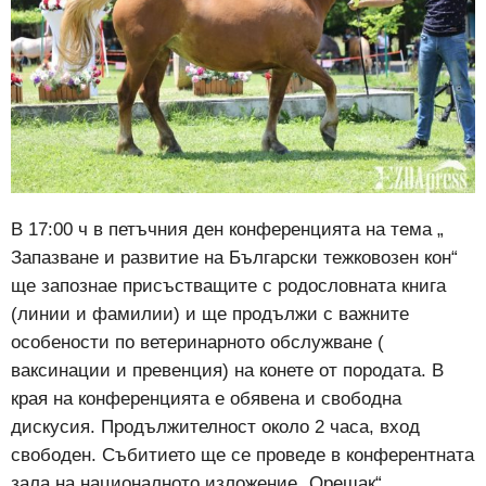
В 17:00 ч в петъчния ден конференцията на тема „
Запазване и развитие на Български тежковозен кон“
ще запознае присъстващите с родословната книга
(линии и фамилии) и ще продължи с важните
особености по ветеринарното обслужване (
ваксинации и превенция) на конете от породата. В
края на конференцията е обявена и свободна
дискусия. Продължителност около 2 часа, вход
свободен. Събитието ще се проведе в конферентната
зала на националното изложение „Орешак“