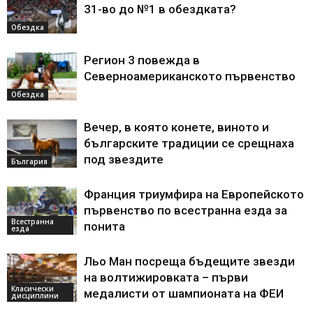
31-во до №1 в обездката?
Обездка
Регион 3 повежда в
Северноамериканското първенство
Обездка
Вечер, в която конете, виното и
българските традиции се срещнаха
под звездите
България
Франция триумфира на Европейското
първенство по всестранна езда за
Всестранна
понита
езда
Льо Ман посреща бъдещите звезди
на волтижировката – първи
Класически
медалисти от шампионата на ФЕИ
дисциплини