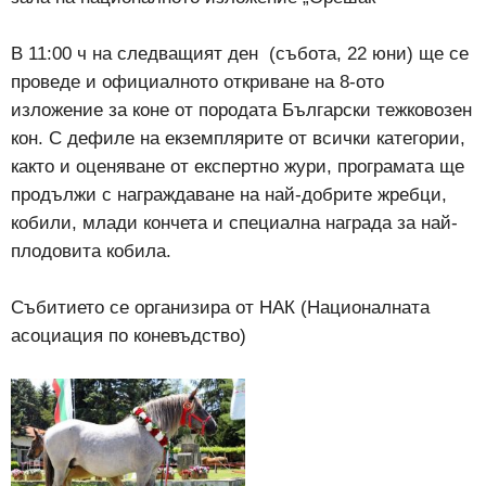
В 11:00 ч на следващият ден
(събота, 22 юни) ще се
проведе и официалното откриване на 8-ото
изложение за коне от породата Български тежковозен
кон. С дефиле на екземплярите от всички категории,
както и оценяване от експертно жури, програмата ще
продължи с награждаване на най-добрите жребци,
кобили, млади кончета и специална награда за най-
плодовита кобила.
Събитието се организира от НАК (Националната
асоциация по коневъдство)