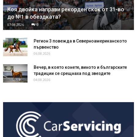
Коя двойка направи рекорден скок от 31-во
до №1 в обездката?
07.08.2026
0
Регион 3 повежда в Северноамериканското
първенство
06.08.2026
Вечер, в която конете, виното и българските
традиции се срещнаха под звездите
04.08.2026