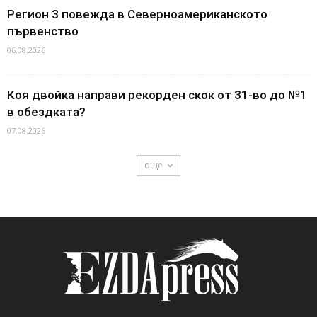
Регион 3 повежда в Северноамериканското
първенство
06.08.2026
Коя двойка направи рекорден скок от 31-во до №1
в обездката?
07.08.2026
още