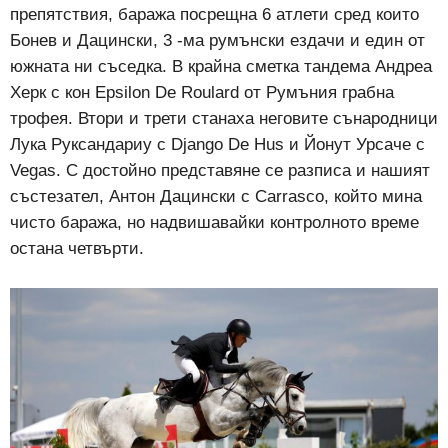
препятствия, баража посрещна 6 атлети сред които
Бонев и Дацински, 3 -ма румънски ездачи и един от
южната ни съседка. В крайна сметка тандема Андреа
Херк с кон Epsilon De Roulard от Румъния грабна
трофея. Втори и трети станаха неговите сънародници
Лука Руксандариу с Django De Hus и Йонут Урсаче с
Vegas. С достойно представяне се разписа и нашият
състезател, Антон Дацински с Carrasco, който мина
чисто баража, но надвишавайки контролното време
остана четвърти.