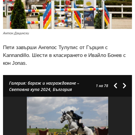
Антон Дацински
Пети завърши Ангелос Тулупис от Гърция с
Kannandillo. Шести в класирането е Ивайло Бонев с
кон Jonas.
Галерия: бараж и награждаване –
1
на 78
Световна купа 2024, България