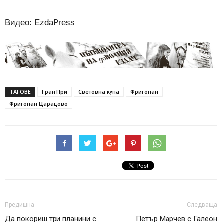
Видео: EzdaPress
ТАГОВЕ
Гран При
Световна купа
Фригопан
Фригопан Царацово
Предишна
Следваща
Да покориш три планини с
Петър Марчев с Галеон