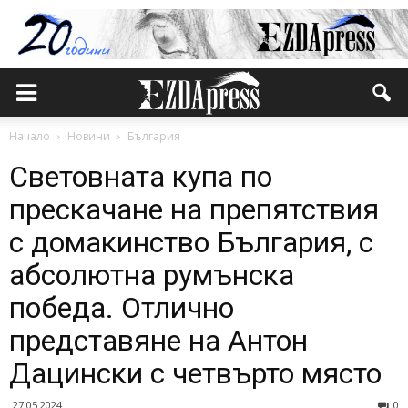
Начало
Новини
България
Световната купа по
прескачане на препятствия
с домакинство България, с
абсолютна румънска
победа. Отлично
представяне на Антон
Дацински с четвърто място
27.05.2024
0