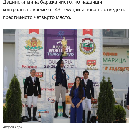
Дацински мина баража чисто, но надвиши
контролното време от 48 секунди и това го отведе на
престижното четвърто място.
Андреа Херк