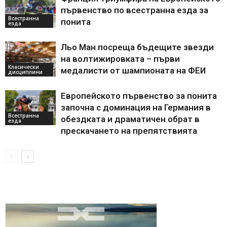
първенство по всестранна езда за
Всестранна
понита
езда
Льо Ман посреща бъдещите звезди
на волтижировката – първи
Класически
медалисти от шампионата на ФЕИ
дисциплини
Европейското първенство за понита
започна с доминация на Германия в
Всестранна
обездката и драматичен обрат в
езда
прескачането на препятствията