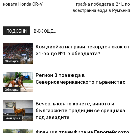
новата Honda CR-V
грабна победата в 2* L по
всестранна езда в Румъния
ПОДОБНИ
ВИЖ ОЩЕ...
Коя двойка направи рекорден скок от
31-во до №1 в обездката?
Обездка
Регион 3 повежда в
Северноамериканското първенство
Обездка
Вечер, в която конете, виното и
българските традиции се срещнаха
под звездите
България
Франция триумфира на Европейското