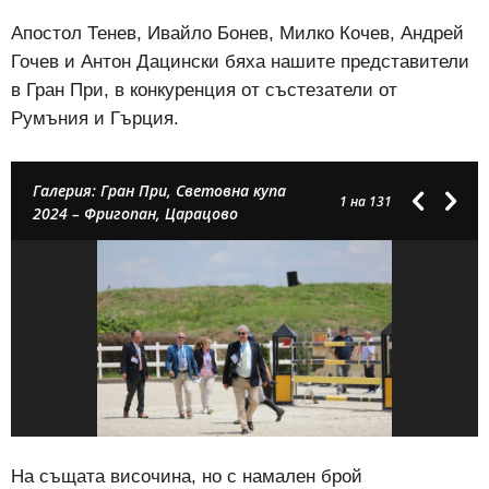
Апостол Тенев, Ивайло Бонев, Милко Кочев, Андрей
Гочев и Антон Дацински бяха нашите представители
в Гран При, в конкуренция от състезатели от
Румъния и Гърция.
Галерия: Гран При, Световна купа
1
на 131
2024 – Фригопан, Царацово
На същата височина, но с намален брой