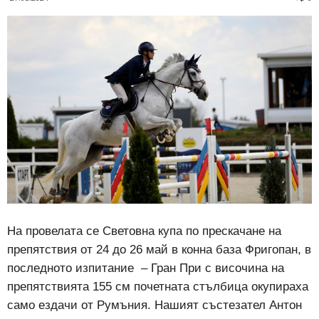
На провелата се Световна купа по прескачане на
препятствия от 24 до 26 май в конна база Фригопан, в
последното изпитание – Гран При с височина на
препятствията 155 см почетната стълбица окупираха
само ездачи от Румъния. Нашият състезател Антон