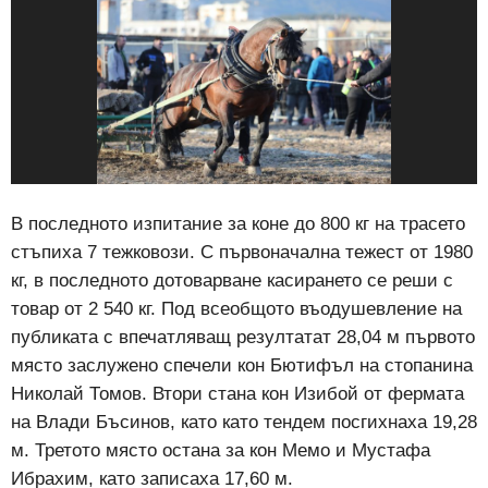
В последното изпитание за коне до 800 кг на трасето
стъпиха 7 тежковози. С първоначална тежест от 1980
кг, в последното дотоварване касирането се реши с
товар от 2 540 кг. Под всеобщото въодушевление на
публиката с впечатляващ резултатат 28,04 м първото
място заслужено спечели кон Бютифъл на стопанина
Николай Томов. Втори стана кон Изибой от фермата
на Влади Бъсинов, като като тендем посгихнаха 19,28
м. Третото място остана за кон Мемо и Мустафа
Ибрахим, като записаха 17,60 м.