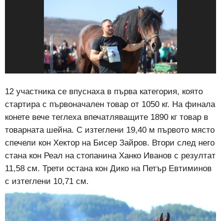
12 участника се впуснаха в първа категория, която
стартира с първоначален товар от 1050 кг. На финала
конете вече теглеха впечатляващите 1890 кг товар в
товарната шейна. С изтеглени 19,40 м първото място
спечели кон Хектор на Бисер Зайров. Втори след него
стана кон Реал на стопанина Ханко Иванов с резултат
11,58 см. Трети остана кон Дико на Петър Евтиминов
с изтеглени 10,71 см.