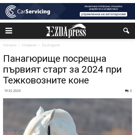
Начало
Новини
България
Панагюрище посрещна
първият старт за 2024 при
Тежковозните коне
19.02.2024
0