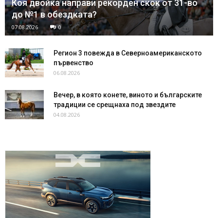
Коя двойка направи рекорден скок от 31-во
до №1 в обездката?
07.08.2026
0
Регион 3 повежда в Северноамериканското
първенство
06.08.2026
Вечер, в която конете, виното и българските
традиции се срещнаха под звездите
04.08.2026