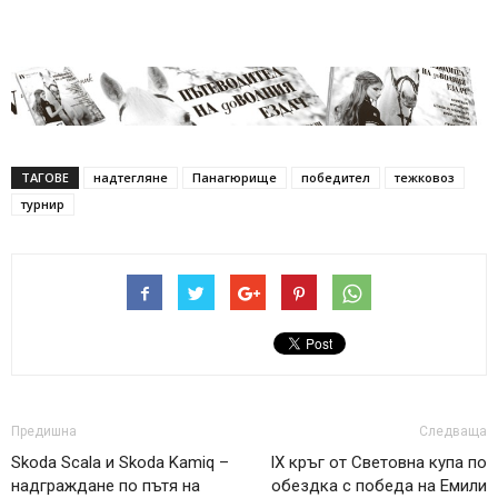
ТАГОВЕ
надтегляне
Панагюрище
победител
тежковоз
турнир
Предишна
Следваща
Skoda Scala и Skoda Kamiq –
IX кръг от Световна купа по
надграждане по пътя на
обездка с победа на Емили