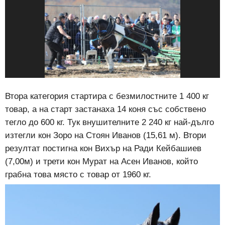
Втора категория стартира с безмилостните 1 400 кг
товар, а на старт застанаха 14 коня със собствено
тегло до 600 кг. Тук внушителните 2 240 кг най-дълго
изтегли кон Зоро на Стоян Иванов (15,61 м). Втори
резултат постигна кон Вихър на Ради Кейбашиев
(7,00м) и трети кон Мурат на Асен Иванов, който
грабна това място с товар от 1960 кг.