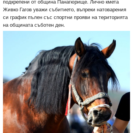
подкрепени от община Панагюрище. Лично кмета
Живко Гагов уважи събитието, въпреки натоварения
си график пълен със спортни прояви на територията
на общината съботен ден.