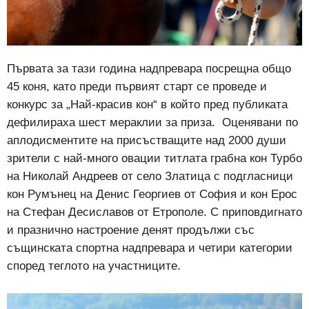
Първата за тази година надпревара посрещна общо
45 коня, като преди първият старт се проведе и
конкурс за „Най-красив кон“ в който пред публиката
дефилираха шест мераклии за приза. Оценявани по
аплодисментите на присъстващите над 2000 души
зрители с най-много овации титлата грабна кон Турбо
на Николай Андреев от село Златица с подгласници
кон Румънец на Денис Георгиев от София и кон Ерос
на Стефан Десиславов от Етрополе. С приповдигнато
и празнично настроение денят продължи със
същинската спортна надпревара и четири категории
според теглото на участниците.