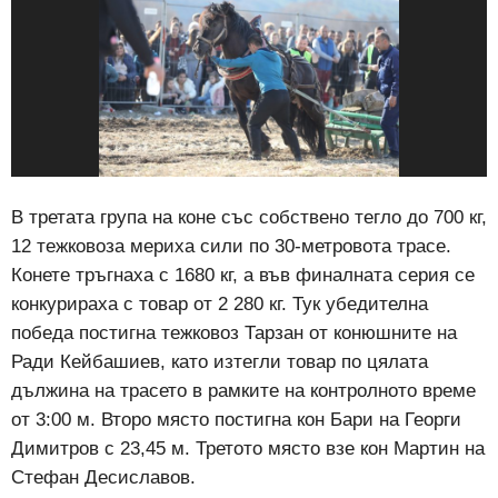
В третата група на коне със собствено тегло до 700 кг,
12 тежковоза мериха сили по 30-метровота трасе.
Конете тръгнаха с 1680 кг, а във финалната серия се
конкурираха с товар от 2 280 кг. Тук убедителна
победа постигна тежковоз Тарзан от конюшните на
Ради Кейбашиев, като изтегли товар по цялата
дължина на трасето в рамките на контролното време
от 3:00 м. Второ място постигна кон Бари на Георги
Димитров с 23,45 м. Третото място взе кон Мартин на
Стефан Десиславов.