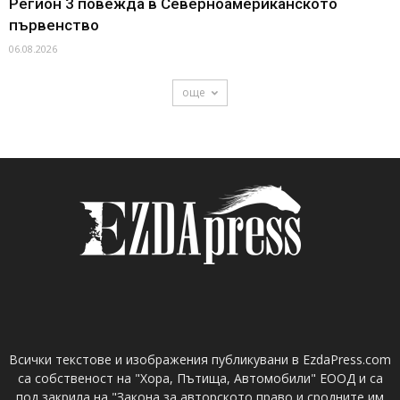
Регион 3 повежда в Северноамериканското
първенство
06.08.2026
още
Всички текстове и изображения публикувани в EzdaPress.com
са собственост на "Хора, Пътища, Автомобили" ЕООД и са
под закрила на "Закона за авторското право и сродните им