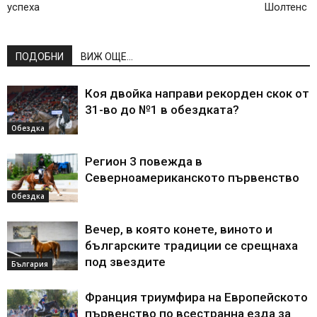
успеха
Шолтенс
ПОДОБНИ
ВИЖ ОЩЕ...
Коя двойка направи рекорден скок от
31-во до №1 в обездката?
Обездка
Регион 3 повежда в
Северноамериканското първенство
Обездка
Вечер, в която конете, виното и
българските традиции се срещнаха
под звездите
България
Франция триумфира на Европейското
първенство по всестранна езда за