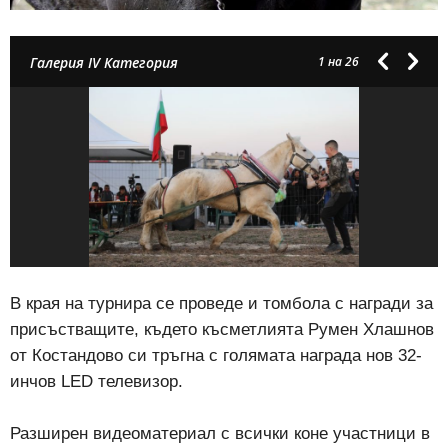
Галерия IV Категория
1
на 26
В края на турнира се проведе и томбола с награди за
присъстващите, където късметлията Румен Хлашнов
от Костандово си тръгна с голямата награда нов 32-
инчов LED телевизор.
Разширен видеоматериал с всички коне участници в