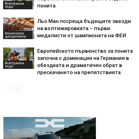
Всестранна
понита
езда
Льо Ман посреща бъдещите звезди
на волтижировката – първи
Класически
медалисти от шампионата на ФЕИ
дисциплини
Европейското първенство за понита
започна с доминация на Германия в
Всестранна
обездката и драматичен обрат в
езда
прескачането на препятствията