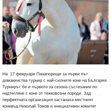
На 17 февруари Панагюрище за първи път
домакинства турнир с най-силните коне на България.
Турнирът бе и първото за сезона състезание по
надтегляне с коне от тежковозни породи. Зад
перфектната организация застанаха местният
коневъд Николай Томов и инициативен комитет