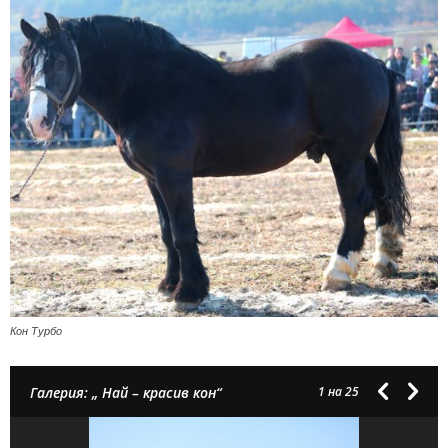
Кон Турбо
Галерия: „ Най – красив кон“
1
на 25