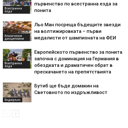
първенство по всестранна езда за
Всестранна
понита
езда
Льо Ман посреща бъдещите звезди
на волтижировката – първи
Класически
медалисти от шампионата на ФЕИ
дисциплини
Европейското първенство за понита
започна с доминация на Германия в
Всестранна
обездката и драматичен обрат в
езда
прескачането на препятствията
Бутиб ще бъде домакин на
Световното по издръжливост
Ендюрънс