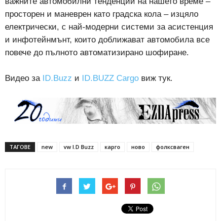
важните автомобилни тенденции на нашето време –
просторен и маневрен като градска кола – изцяло
електрически, с най-модерни системи за асистенция
и инфотейнмънт, които доближават автомобила все
повече до пълното автоматизирано шофиране.
Видео за
ID.Buzz
и
ID.BUZZ Cargo
виж тук.
ТАГОВЕ
new
vw I.D Buzz
карго
ново
фолксваген