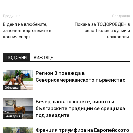
Предишна
Следваща
В деня на влюбените,
Покана за ТОДОРОВДЕН в
започват картотеките в
село Люлин с кушии и
конния спорт
тежковози
ПОДОБНИ
ВИЖ ОЩЕ...
Регион 3 повежда в
Северноамериканското първенство
Обездка
Вечер, в която конете, виното и
българските традиции се срещнаха
под звездите
България
Франция триумфира на Европейското