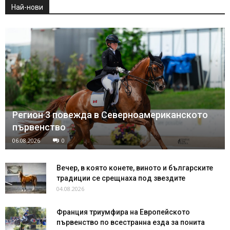
Най-нови
Регион 3 повежда в Северноамериканското
първенство
06.08.2026
0
Вечер, в която конете, виното и българските
традиции се срещнаха под звездите
04.08.2026
Франция триумфира на Европейското
първенство по всестранна езда за понита