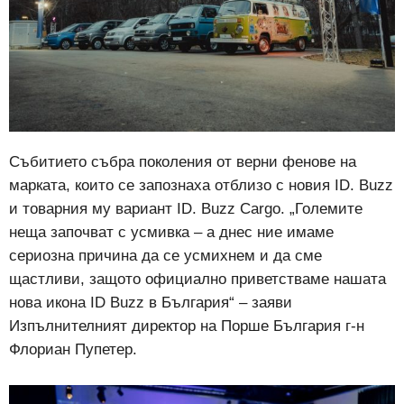
Събитието събра поколения от верни фенове на
марката, които се запознаха отблизо с новия ID. Buzz
и товарния му вариант ID. Buzz Cargo. „Големите
неща започват с усмивка – а днес ние имаме
сериозна причина да се усмихнем и да сме
щастливи, защото официално приветстваме нашата
нова икона ID Buzz в България“ – заяви
Изпълнителният директор на Порше България г-н
Флориан Пупетер.