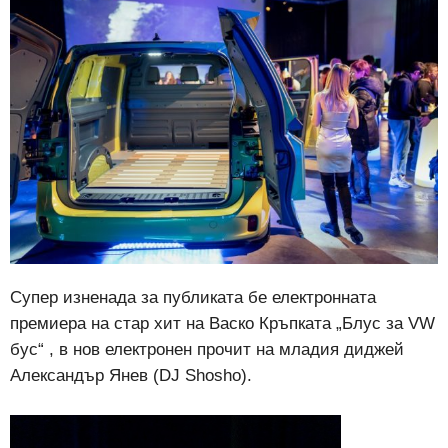
Супер изненада за публиката бе електронната
премиера на стар хит на Васко Кръпката „Блус за VW
бус“ , в нов електронен прочит на младия диджей
Александър Янев (DJ Shosho).