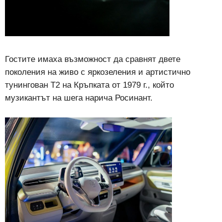
Гостите имаха възможност да сравнят двете
поколения на живо с яркозеления и артистично
тунингован Т2 на Кръпката от 1979 г., който
музикантът на шега нарича Росинант.