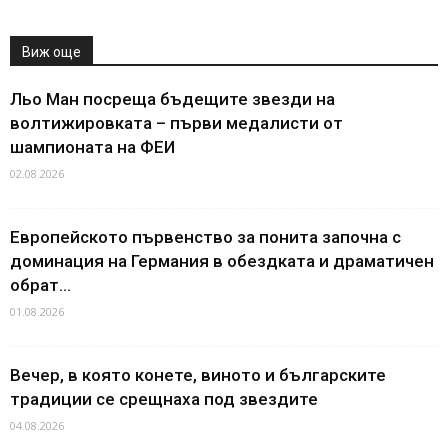
Виж още
Льо Ман посреща бъдещите звезди на
волтижировката – първи медалисти от
шампионата на ФЕИ
02.08.2026
Европейското първенство за понита започна с
доминация на Германия в обездката и драматичен
обрат...
01.08.2026
Вечер, в която конете, виното и българските
традиции се срещнаха под звездите
04.08.2026