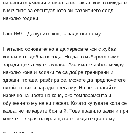
на вашите умения и ниво, а не такъв, който виждате
в мечтите за евентуалното ви развитието след
няколко години.
Гаф №9 – Да купите кон, заради цвета му.
Напълно основателно е да харесате кон с хубав
косъм и от добра порода. Но да го изберете само
заради цвета му е глупаво. Ако имате избор между
няколко коня и всички те са добре тренирани и
здрави, тогава, разбира се, можете да предпочетете
някой от тях и заради цвета му. Но не залагайте
изрично на цвета на коня, ако темперамента и
обучението му не ви пасват. Когато купувате кола се
казва, че не карате боята й. Това правило важи и при
конете – в края на краищата не яздите цвета му.