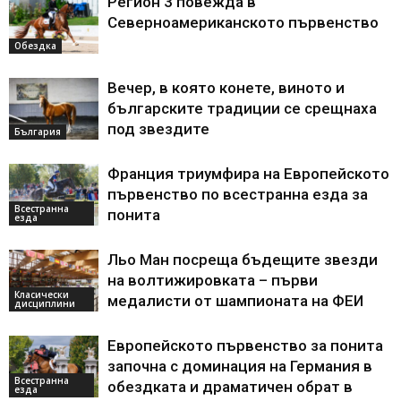
Регион 3 повежда в
Северноамериканското първенство
Обездка
Вечер, в която конете, виното и
българските традиции се срещнаха
под звездите
България
Франция триумфира на Европейското
първенство по всестранна езда за
Всестранна
понита
езда
Льо Ман посреща бъдещите звезди
на волтижировката – първи
Класически
медалисти от шампионата на ФЕИ
дисциплини
Европейското първенство за понита
започна с доминация на Германия в
Всестранна
обездката и драматичен обрат в
езда