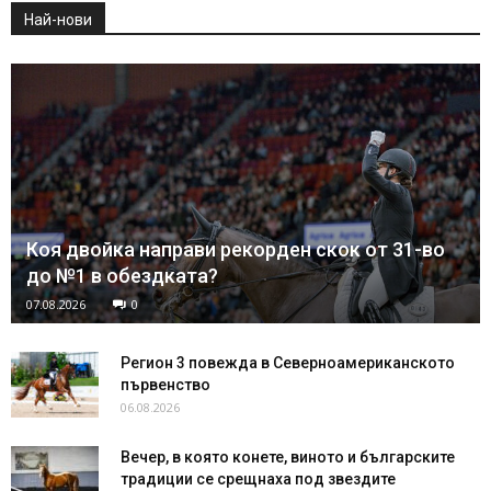
Най-нови
Коя двойка направи рекорден скок от 31-во
до №1 в обездката?
07.08.2026
0
Регион 3 повежда в Северноамериканското
първенство
06.08.2026
Вечер, в която конете, виното и българските
традиции се срещнаха под звездите