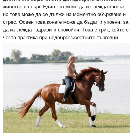
животно на търг. Един кон може да изглежда кротък,
но това може да се дължи на моментно объркване и
стрес. Освен това конете може да бъдат и упоени, за
да изглеждат здрави и спокойни. Това е трик, който е
честа практика при недобросъвестните търговци.