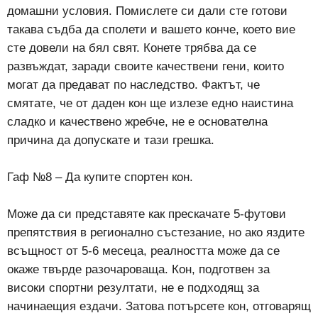
домашни условия. Помислете си дали сте готови
такава съдба да сполети и вашето конче, което вие
сте довели на бял свят. Конете трябва да се
развъждат, заради своите качествени гени, които
могат да предават по наследство. Фактът, че
смятате, че от даден кон ще излезе едно наистина
сладко и качествено жребче, не е основателна
причина да допускате и тази грешка.
Гаф №8 – Да купите спортен кон.
Може да си представяте как прескачате 5-футови
препятствия в регионално състезание, но ако яздите
всъщност от 5-6 месеца, реалността може да се
окаже твърде разочароваща. Кон, подготвен за
високи спортни резултати, не е подходящ за
начинаещия ездачи. Затова потърсете кон, отговарящ