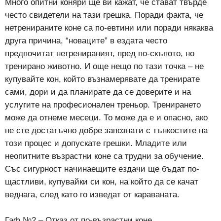
Много опитни коняри ще ви кажат, че стават твърде
често свидетели на тази грешка. Поради факта, че
нетренираните коне са по-евтини или поради някаква
друга причина, “новаците” в ездата често
предпочитат нетренираният, пред по-скъпото, но
тренирано животно. И още нещо по тази точка – не
купувайте кон, който възнамерявате да тренирате
сами, дори и да планирате да се доверите и на
услугите на професионален треньор. Тренирането
може да отнеме месеци. То може да е и опасно, ако
не сте достатъчно добре запознати с тънкостите на
този процес и допускате грешки. Младите или
неопитните възрастни коне са трудни за обучение.
Със сигурност начинаещите ездачи ще бъдат по-
щастливи, купувайки си кон, на който да се качат
веднага, след като го изведат от караваната.
Гаф №2 – Отказ от по-възрастни коне.