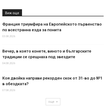
Виж още
Франция триумфира на Европейското първенство
по всестранна езда за понита
03.08.2026
Вечер, в която конете, виното и българските
традиции се срещнаха под звездите
04.08.2026
Коя двойка направи рекорден скок от 31-во до №1
в обездката?
07.08.2026
още