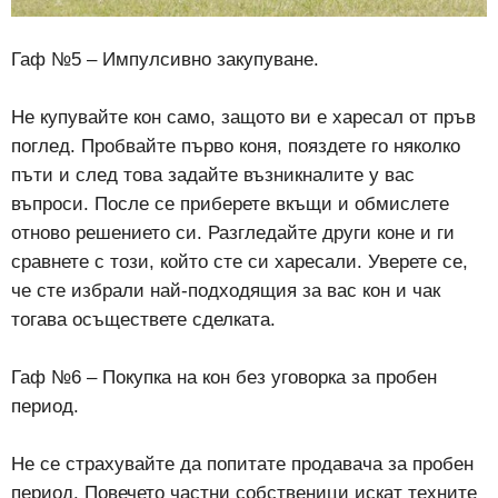
Гаф №5 – Импулсивно закупуване.
Не купувайте кон само, защото ви е харесал от пръв
поглед. Пробвайте първо коня, пояздете го няколко
пъти и след това задайте възникналите у вас
въпроси. После се приберете вкъщи и обмислете
отново решението си. Разгледайте други коне и ги
сравнете с този, който сте си харесали. Уверете се,
че сте избрали най-подходящия за вас кон и чак
тогава осъществете сделката.
Гаф №6 – Покупка на кон без уговорка за пробен
период.
Не се страхувайте да попитате продавача за пробен
период. Повечето частни собственици искат техните