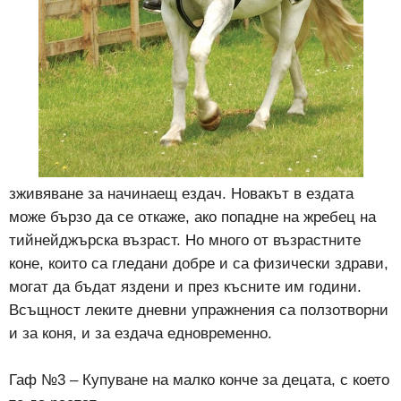
зживяване за начинаещ ездач. Новакът в ездата
може бързо да се откаже, ако попадне на жребец на
тийнейджърска възраст. Но много от възрастните
коне, които са гледани добре и са физически здрави,
могат да бъдат яздени и през късните им години.
Всъщност леките дневни упражнения са ползотворни
и за коня, и за ездача едновременно.
Гаф №3 – Купуване нa малко конче за децата, с което