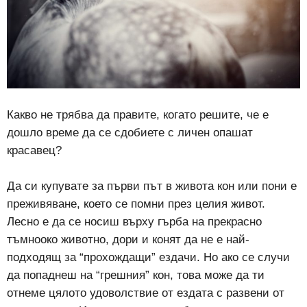
Какво не трябва да правите, когато решите, че е
дошло време да се сдобиете с личен опашат
красавец?
Да си купувате за първи път в живота кон или пони е
преживяване, което се помни през целия живот.
Лесно е да се носиш върху гърба на прекрасно
тъмнооко животно, дори и конят да не е най-
подходящ за “прохождащи” ездачи. Но ако се случи
да попаднеш на “грешния” кон, това може да ти
отнеме цялото удоволствие от ездата с развени от