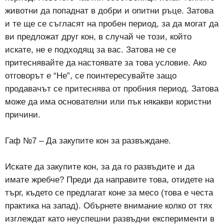
животни да попаднат в добри и опитни ръце. Затова
и те ще се съгласят на пробен период, за да могат да
ви предложат друг кон, в случай че този, който
искате, не е подходящ за вас. Затова не се
притеснявайте да настоявате за това условие. Ако
отговорът е “Не”, се поинтересувайте защо
продавачът се притеснява от пробния период. Затова
може да има основателни или пък някакви користни
причини.
Гаф №7 – Да закупите кон за развъждане.
Искате да закупите кон, за да го развъдите и да
имате жребче? Преди да направите това, отидете на
търг, където се предлагат коне за месо (това е честа
практика на запад). Обърнете внимание колко от тях
изглеждат като неуспешни развъдни експерименти в