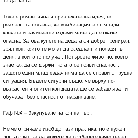
те да растат.
Това е романтична и привлекателна идея, но
реалността показва, че комбинацията от млади
кончета и начинаещи ездачи може да се окаже
опасна. Затова купете на децата си добре трениран,
зрял кон, който те могат да оседлаят и пояздят в
деня, в който го получат. Потърсете животно, което
знае как да се държи, когато се появи опасност,
защото един млад ездач няма да се справи с трудна
ситуация. Бъдете сигурни също, че върху по-
възрастен и опитен кон децата ще се забавляват и
обучават без опасност от нараняване.
Гаф №4 – Закупуване на кон на търг.
Не че отричаме изобщо тази практика, но е нужен
доста опит, за да можете да подберете качествено