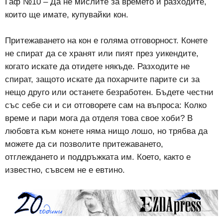
Гаф №10 – Да не мислите за времето и разходите,
които ще имате, купувайки кон.
Притежаването на кон е голяма отговорност. Конете
не спират да се хранят или пият през уикендите,
когато искате да отидете някъде. Разходите не
спират, защото искате да похарчите парите си за
нещо друго или останете безработен. Бъдете честни
със себе си и си отговорете сам на въпроса: Колко
време и пари мога да отделя това свое хоби? В
любовта към конете няма нищо лошо, но трябва да
можете да си позволите притежаването,
отглеждането и поддръжката им. Което, както е
известно, съвсем не е евтино.