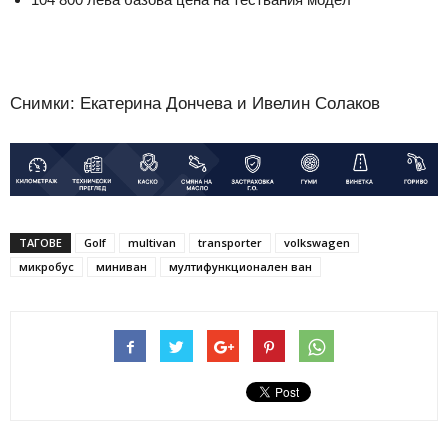
Снимки: Екатерина Дончева и Ивелин Солаков
ТАГОВЕ
Golf
multivan
transporter
volkswagen
микробус
миниван
мултифункционален ван