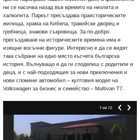
ни се насочва назад във времето на неолита и
халколита. Паркът пресъздава праисторическите
жилища, храма на Кибела, тракийски дворец и
гробница, знакови съкровища. За по-добро
пресъздаване на историческите времена има и
изящни восъчни фигури. Интересно е да се видят
така събрани на едно място късчета българска
история. Вълнуващо е да ги споделиш с родители и
деца, и с най-подходящия за нови приключения и
нови спомени автомобил – култовия модел на
Volkswagen за бизнес и семейство – Multivan T7.
1
на 12