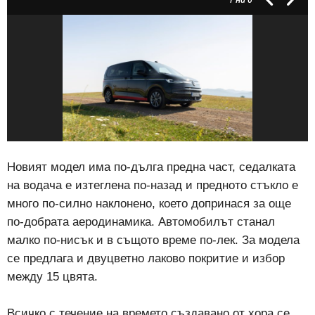
Новият модел има по-дълга предна част, седалката
на водача е изтеглена по-назад и предното стъкло е
много по-силно наклонено, което допринася за още
по-добрата аеродинамика. Автомобилът станал
малко по-нисък и в същото време по-лек. За модела
се предлага и двуцветно лаково покритие и избор
между 15 цвята.
Всичко с течение на времето създавано от хора се