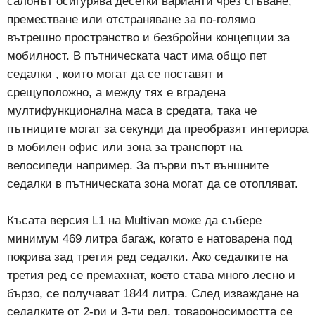
салонът осигурява десетки варианти чрез сгъване,
преместване или отстраняване за по-голямо
вътрешно пространство и безбройни концепции за
мобилност. В пътническата част има общо пет
седалки , които могат да се поставят и
срещуположно, а между тях е вградена
мултифункционална маса в средата, така че
пътниците могат за секунди да преобразят интериора
в мобилен офис или зона за транспорт на
велосипеди например. За първи път външните
седалки в пътническата зона могат да се отопляват.
Късата версия L1 на Multivan може да събере
минимум 469 литра багаж, когато е натоварена под
покрива зад третия ред седалки. Ако седалките на
третия ред се премахнат, което става много лесно и
бързо, се получават 1844 литра. След изваждане на
седалките от 2-ри и 3-ти ред, товароносимостта се