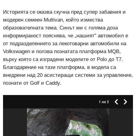
Историята се оказва скучна пред супер забавния и
модерен семеен Multivan, който измества
образователната тема. Синът ми с голяма доза
информираност пояснява, че „нашият” автомобил е
от подразделението за лекотоварни автомобили на
Volkswagen и ползва познатата платформа MQB,
върху която са изградени моделите от Polo до Т7.
Благодарение на тази платформа, в модела са
внедрени над 20 асистиращи системи за управление,
познати от Golf и Caddy.
1
на 5