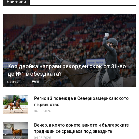
Най-нови
Коя двойка направи рекорден скок от 31-во
до №1 в обездката?
07.08.2026
0
Регион 3 повежда в Северноамериканското
първенство
06.08.2026
Вечер, в която конете, виното и българските
традиции се срещнаха под звездите
04.08.2026