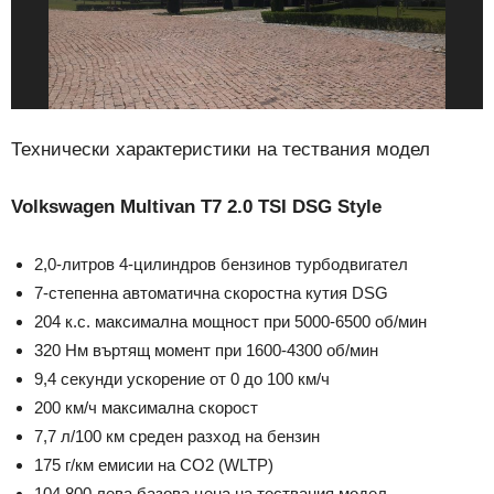
Технически характеристики на тествания модел
Volkswagen Multivan T7 2.0 TSI DSG Style
2,0-литров 4-цилиндров бензинов турбодвигател
7-степенна автоматична скоростна кутия DSG
204 к.с. максимална мощност при 5000-6500 об/мин
320 Нм въртящ момент при 1600-4300 об/мин
9,4 секунди ускорение от 0 до 100 км/ч
200 км/ч максимална скорост
7,7 л/100 км среден разход на бензин
175 г/км емисии на СО2 (WLTP)
104 800 лева базова цена на тествания модел