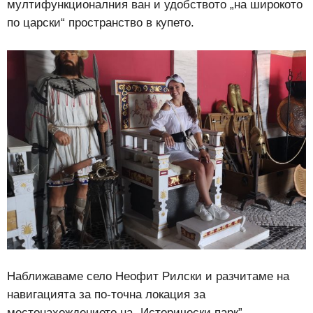
мултифункционалния ван и удобството „на широкото
по царски“ пространство в купето.
Наближаваме село Неофит Рилски и разчитаме на
навигацията за по-точна локация за
местонахождението на „Исторически парк”.