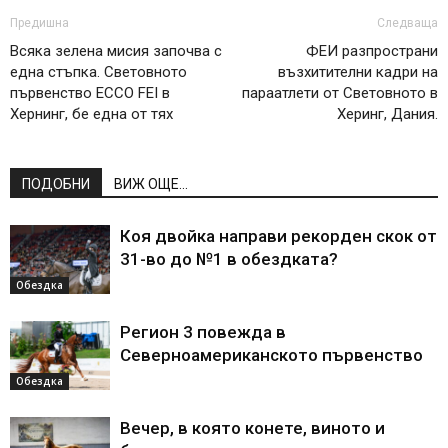
Предишна
Следваща
Всяка зелена мисия започва с
ФЕИ разпространи
една стъпка. Световното
възхитителни кадри на
първенство ECCO FEI в
параатлети от Световното в
Хернинг, бе една от тях
Херинг, Дания.
ПОДОБНИ
ВИЖ ОЩЕ...
Коя двойка направи рекорден скок от
31-во до №1 в обездката?
Обездка
Регион 3 повежда в
Северноамериканското първенство
Обездка
Вечер, в която конете, виното и