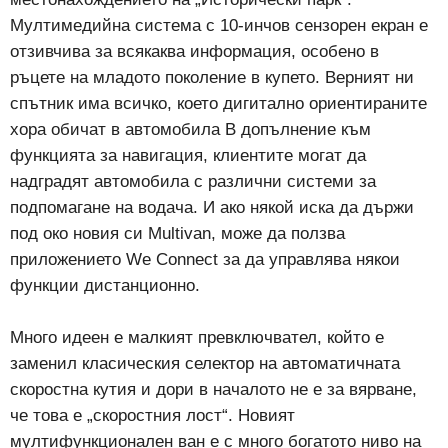
Мултимедийна система с 10-инчов сензорен екран е
отзивчива за всякаква информация, особено в
ръцете на младото поколение в купето. Верният ни
спътник има всичко, което дигитално ориентираните
хора обичат в автомобила В допълнение към
функцията за навигация, клиентите могат да
надградят автомобила с различни системи за
подпомагане на водача. И ако някой иска да държи
под око новия си Multivan, може да ползва
приложението We Connect за да управлява някои
функции дистанционно.
Много идеен е малкият превключвател, който е
заменил класическия селектор на автоматичната
скоростна кутия и дори в началото не е за вярване,
че това е „скоростния лост“. Новият
мултифункционален ван е с много богатото ниво на