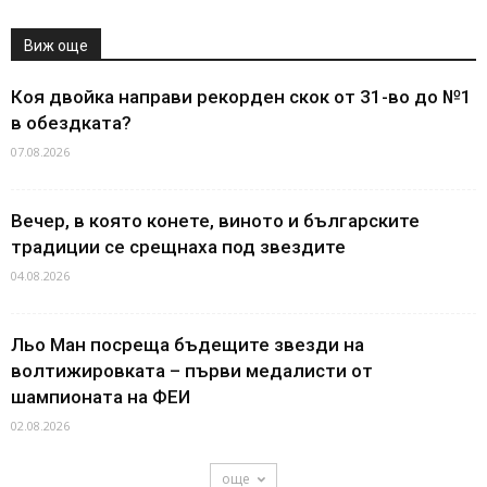
Виж още
Коя двойка направи рекорден скок от 31-во до №1
в обездката?
07.08.2026
Вечер, в която конете, виното и българските
традиции се срещнаха под звездите
04.08.2026
Льо Ман посреща бъдещите звезди на
волтижировката – първи медалисти от
шампионата на ФЕИ
02.08.2026
още