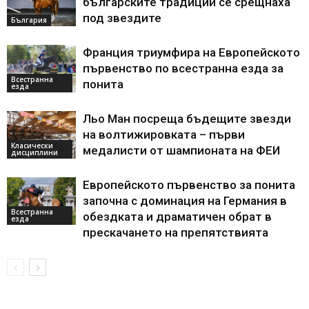
българските традиции се срещнаха
под звездите
България
Франция триумфира на Европейското
първенство по всестранна езда за
Всестранна
понита
езда
Льо Ман посреща бъдещите звезди
на волтижировката – първи
Класически
медалисти от шампионата на ФЕИ
дисциплини
Европейското първенство за понита
започна с доминация на Германия в
Всестранна
обездката и драматичен обрат в
езда
прескачането на препятствията