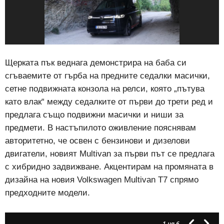
Щерката пък веднага демонстрира на баба си
сгъваемите от гърба на предните седалки масички,
сетне подвижната конзола на релси, която „пътува
като влак“ между седалките от първи до трети ред и
предлага също подвижни масички и ниши за
предмети. В настъпилото оживление пояснявам
авторитетно, че освен с бензинови и дизелови
двигатели, новият Multivan за първи път се предлага
с хибридно задвижване. Акцентирам на промяната в
дизайна на новия Volkswagen Multivan T7 спрямо
предходните модели.
1
на 6