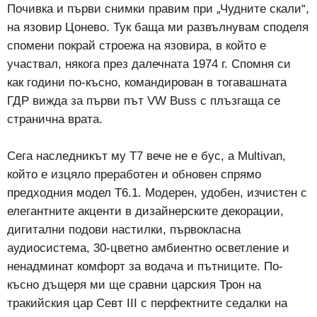
Почивка и първи снимки правим при „Чудните скали“,
на язовир Цонево. Тук баща ми развълнувам споделя
спомени покрай строежа на язовира, в който е
участвал, някога през далечната 1974 г. Спомня си
как години по-късно, командирован в тогавашната
ГДР вижда за първи път VW Buss с плъзгаща се
странична врата.
Сега наследникът му T7 вече не е бус, а Multivan,
който е изцяло преработен и обновен спрямо
предходния модел T6.1. Модерен, удобен, изчистен с
елегантните акценти в дизайнерските декорации,
дигитални подови настилки, първокласна
аудиосистема, 30-цветно амбиентно осветление и
ненадминат комфорт за водача и пътниците. По-
късно дъщеря ми ще сравни царския Трон на
тракийския цар Севт III с перфектните седалки на