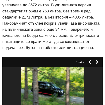
увеличава до 3672 литра. В удължената версия
стандартният обем е 763 литра, без третия ред
седалки е 2171 литра, а без втория – 4005 литра.
Панорамният стъклен покрив увеличава височината
на пътническата зона с още 34 мм. Товаренето и
качването на борда са много лесни. Електрическите
плъзгащите се врати могат да се командват от
водача чрез бутон на таблото или дистанционно.
1
на 3