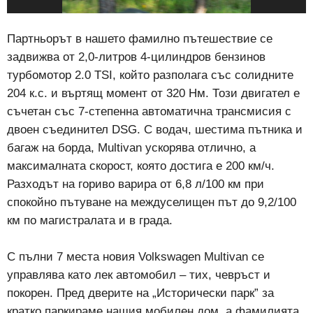
Партньорът в нашето фамилно пътешествие се
задвижва от 2,0-литров 4-цилиндров бензинов
турбомотор 2.0 TSI, който разполага със солидните
204 к.с. и въртящ момент от 320 Нм. Този двигател е
съчетан със 7-степенна автоматична трансмисия с
двоен съединител DSG. С водач, шестима пътника и
багаж на борда, Multivan ускорява отлично, а
максималната скорост, която достига е 200 км/ч.
Разходът на гориво варира от 6,8 л/100 км при
спокойно пътуване на междуселищен път до 9,2/100
км по магистралата и в града.
С пълни 7 места новия Volkswagen Multivan се
управлява като лек автомобил – тих, чевръст и
покорен. Пред дверите на „Исторически парк” за
кратко паркираме нашия мобилен дом, а фамилията