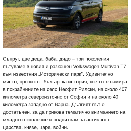
Съпруг, две деца, баба, дядо – три поколения
пътуваме в новия и разкошен Volkswagen Multivan T7
към известния „Исторически парк”. Удивително
място, пропито с българска история, което се намира
в покрайнините на село Неофит Рилски, на около 407
километра североизточно от София и на около 40
километра западно от Варна. Дългият път е
достатъчен, за да прикова тематично вниманието на
младото поколение и подпитвам за античност,
царства, князе, царе, войни.