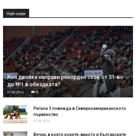
Най-нови
Коя двойка направи рекорден скок от 31-во
до №1 в обездката?
07.08.2026
0
Регион 3 повежда в Северноамериканското
първенство
06.08.2026
Вечер, в която конете, виното и българските