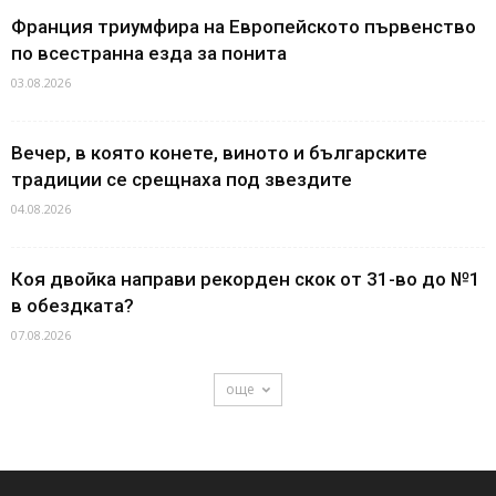
Франция триумфира на Европейското първенство
по всестранна езда за понита
03.08.2026
Вечер, в която конете, виното и българските
традиции се срещнаха под звездите
04.08.2026
Коя двойка направи рекорден скок от 31-во до №1
в обездката?
07.08.2026
още