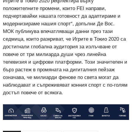
Игрите в Токио 2020 рефлектира върху
положителните промени, които FEI направи,
подчертавайки нашата готовност да адаптираме и
модернизираме нашия спорт“, допълни Де Вос.
МОК публикува впечатляващи данни през тази
седмица, които разкриват, че Игрите в Токио 2020 са
достигнали глобална аудитория за излъчване от
повече от три милиарда души чрез линейна
телевизия и цифрови платформи. Този значителен и
бърз растеж в промяната на дигиталния пейзаж
означава, че милиарди фенове по света могат да
наблюдават и съпреживяват конния спорт с по-голям
достъп повече от всякога.