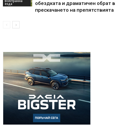
Всестранна
обездката и драматичен обрат в
езда
прескачането на препятствията