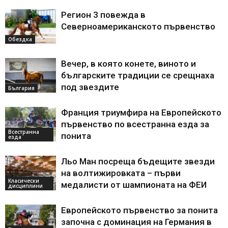
Регион 3 повежда в
Северноамериканското първенство
Обездка
Вечер, в която конете, виното и
българските традиции се срещнаха
под звездите
България
Франция триумфира на Европейското
първенство по всестранна езда за
Всестранна
понита
езда
Льо Ман посреща бъдещите звезди
на волтижировката – първи
Класически
медалисти от шампионата на ФЕИ
дисциплини
Европейското първенство за понита
започна с доминация на Германия в