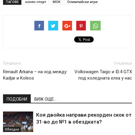
ТАГОВЕ
конен спорт
МОК
Олимпийски игри
Предишна
Следваща
Renault Arkana – на ход между
Volkswagen Taigo и ID.4 GTX
Kadjar и Koleos
под коледната елха у нас
ПОДОБНИ
ВИЖ ОЩЕ...
Коя двойка направи рекорден скок от
31-во до №1 в обездката?
Обездка