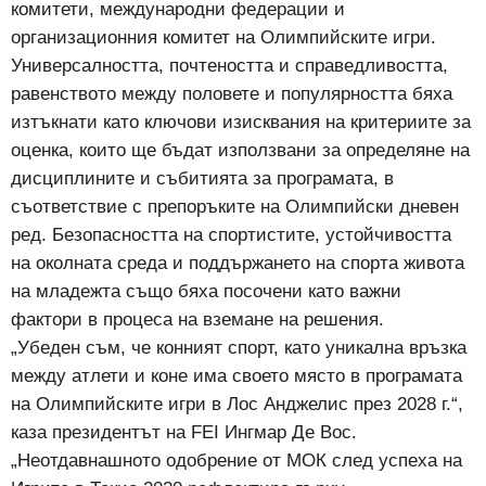
комитети, международни федерации и
организационния комитет на Олимпийските игри.
Универсалността, почтеността и справедливостта,
равенството между половете и популярността бяха
изтъкнати като ключови изисквания на критериите за
оценка, които ще бъдат използвани за определяне на
дисциплините и събитията за програмата, в
съответствие с препоръките на Олимпийски дневен
ред. Безопасността на спортистите, устойчивостта
на околната среда и поддържането на спорта живота
на младежта също бяха посочени като важни
фактори в процеса на вземане на решения.
„Убеден съм, че конният спорт, като уникална връзка
между атлети и коне има своето място в програмата
на Олимпийските игри в Лос Анджелис през 2028 г.“,
каза президентът на FEI Ингмар Де Вос.
„Неотдавнашното одобрение от МОК след успеха на