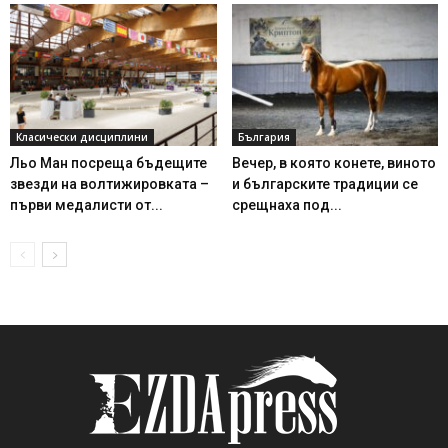
Класически дисциплини
България
Льо Ман посреща бъдещите
Вечер, в която конете, виното
звезди на волтижировката –
и българските традиции се
първи медалисти от...
срещнаха под...