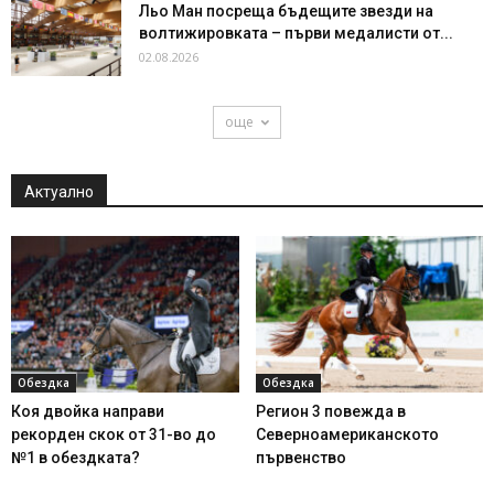
Льо Ман посреща бъдещите звезди на
волтижировката – първи медалисти от...
02.08.2026
още
Актуално
Обездка
Обездка
Коя двойка направи
Регион 3 повежда в
рекорден скок от 31-во до
Северноамериканското
№1 в обездката?
първенство