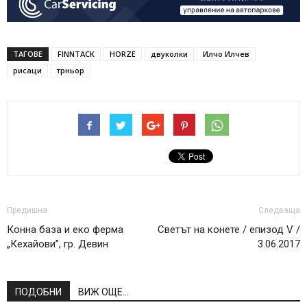
ТАГОВЕ
FINNTACK
HORZE
двуколки
Илчо Илчев
рисаци
трньор
Предишна
Следваща
Конна база и еко ферма
Светът на конете / епизод V /
„Кехайови”, гр. Девин
3.06.2017
ПОДОБНИ
ВИЖ ОЩЕ...