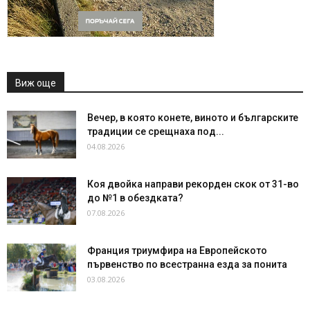
Виж още
Вечер, в която конете, виното и българските
традиции се срещнаха под...
04.08.2026
Коя двойка направи рекорден скок от 31-во
до №1 в обездката?
07.08.2026
Франция триумфира на Европейското
първенство по всестранна езда за понита
03.08.2026