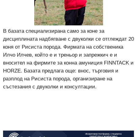
В базата специализирана само за коне за
дисциплината надбягване с двуколки се отглеждат 20
коня от Рисиста порода. Фирмата на собственика
Илчо Илчев, който е и треньор и запрежкич е и
вносител на фирмите за конна амуниция FINNTACK и
HORZE. Базата предлага още: внос, търговия и
разплод на Рисиста порода, организиране на
състезания с двуколки и консултации.