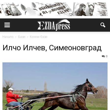
Начало
Бази
Конни бази
Илчо Илчев, Симеоновград
0