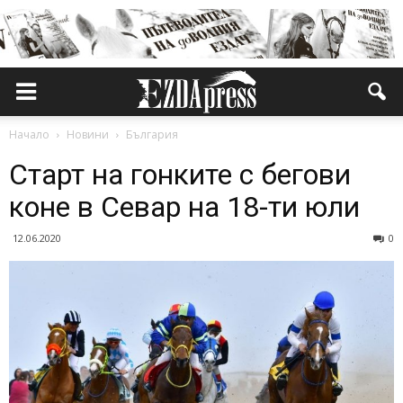
Начало
Новини
България
Старт на гонките с бегови
коне в Севар на 18-ти юли
12.06.2020
0