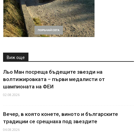
Виж още
Льо Ман посреща бъдещите звезди на
волтижировката – първи медалисти от
шампионата на ФЕИ
02.08.2026
Вечер, в която конете, виното и българските
традиции се срещнаха под звездите
04.08.2026