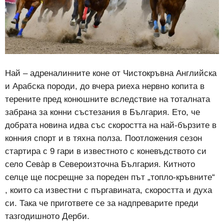
Най – адреналинните коне от Чистокръвна Английска
и Арабска породи, до вчера риеха нервно копита в
терените пред конюшните вследствие на тоталната
забрана за конни състезания в България. Ето, че
добрата новина идва със скоростта на най-бързите в
конния спорт и в тяхна полза. Поотложения сезон
стартира с 9 гари в известното с коневъдството си
село Сева̀р в Североизточна България. Китното
селце ще посрещне за пореден път „топло-кръвните“
, които са известни с пъргавината, скоростта и духа
си. Така че пригответе се за надпреварите преди
тазгодишното Дерби.