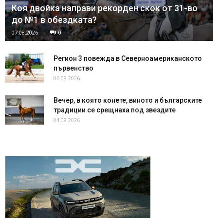
Коя двойка направи рекорден скок от 31-во
до №1 в обездката?
07.08.2026
0
Регион 3 повежда в Северноамериканското
първенство
06.08.2026
Вечер, в която конете, виното и българските
традиции се срещнаха под звездите
04.08.2026