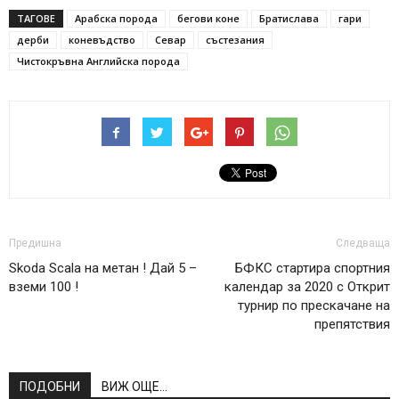
ТАГОВЕ
Арабска порода
бегови коне
Братислава
гари
дерби
коневъдство
Севар
състезания
Чистокръвна Английска порода
Предишна
Следваща
Skoda Scala на метан ! Дай 5 –
БФКС стартира спортния
вземи 100 !
календар за 2020 с Открит
турнир по прескачане на
препятствия
ПОДОБНИ
ВИЖ ОЩЕ...