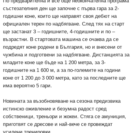
По предварителна и все още неокончателна програма
състезателния ден ще започне с първа гара за 2-
годишни коне, които ще направят своя дебют на
официален терен по надбягване. След тях на старт
ще застанат 3 – годишните, 4-годишните и по –
възрастни. В стартовата машина се очаква да се
подредят коне родени в България, но и внесени от
чужбина и подготвени за надбягване. Дистанцията за
младите коне ще бъде на 1 200 метра, за 3-
годишните на 1 600 м, а за по-големите на години
коне от 1 200 до 3 000 метра, като за последните ще
има вероятно 5 гари.
Новината за възобновяване на сезона предизвика
истинско оживление и безумна радост сред
собственици, треньори и жокеи. Стяга се амуниция,
приготвят се дресове и най-вече се провеждат
усилени тренировки.