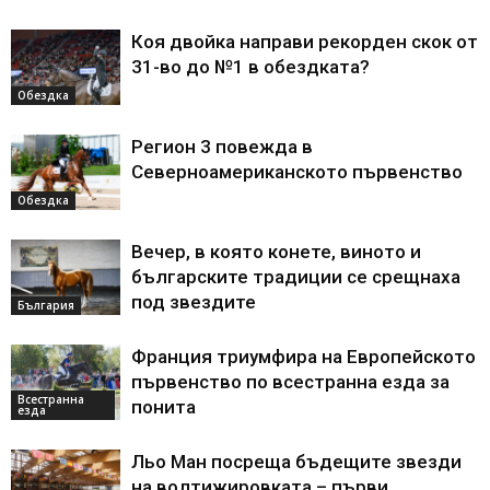
Коя двойка направи рекорден скок от
31-во до №1 в обездката?
Обездка
Регион 3 повежда в
Северноамериканското първенство
Обездка
Вечер, в която конете, виното и
българските традиции се срещнаха
под звездите
България
Франция триумфира на Европейското
първенство по всестранна езда за
Всестранна
понита
езда
Льо Ман посреща бъдещите звезди
на волтижировката – първи