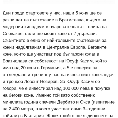
Дни преди стартовете у нас, наши 5 коня ще се
разпишат на състезание в Братислава, където на
модерния хиподрум в очарователната столица на
Словакия, сили ще мерят коне от 7 държави.
Събитието е едно от най-големите състезания за
конни надбягвания в Централна Европа. Беговите
коне, които ще участват под български флаг в
Братислава са собстеност на Юсуф Касим, който
има над 20 коня в Германия, а 5 е поверил за
отглеждане и тренинг у нас на известният конегледач
и треньор Левент Незиров. За Юсуф Касим се
говори, че е инвестирал над 100 000 лева в покупка
на бегови коне. Именно той като собственик
миналата година спечели Дербито и Окса
(изпитание
на 2 400 метра
, в което участват само
3
–
годишни
кобили)
в България. Жокеят който ще язди конете на