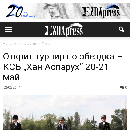
Начало
Галерия
Фото
Открит турнир по обездка –
КСБ „Хан Аспарух“ 20-21
май
26.05.2017
0