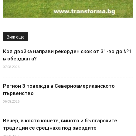
Виж още
Коя двойка направи рекорден скок от 31-во до №1
в обездката?
07.08.2026
Регион 3 повежда в Северноамериканското
първенство
06.08.2026
Вечер, в която конете, виното и българските
традиции се срещнаха под звездите
04.08.2026