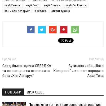
клуб Еклипс
клуб Елит
клуб Левски
клуб Св. Георги
КСБ „ Хан Аспарух“
обездка
открит турнир
Предишна
Следваща
След близо година ОБЕЗДКА-
Бутикова изба „Шато
та се завърна на столичната
Коларово“ и коне от породата
база „Хан Аспарух“
Ахал Теке
ПОДОБНИ
ВИЖ ОЩЕ...
Последното тежковозно състезание