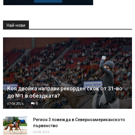
Най-нови
Коя двойка направи рекорден скок от 31-во
до №1 в обездката?
07.08.2026
0
Регион 3 повежда в Северноамериканското
първенство
06.08.2026