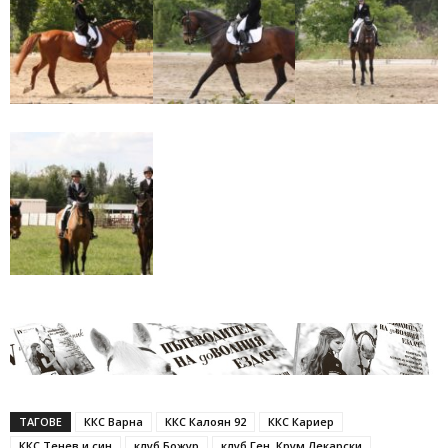
ТАГОВЕ
ККС Варна
ККС Калоян 92
ККС Кариер
ККС Тенев и син
клуб Божур
клуб Ген. Крум Лекарски