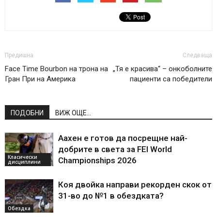
Предишна
Следваща
Face Time Bourbon на трона на
„Тя е красива“ – онкоболните
Гран При на Америка
пациенти са победители
ПОДОБНИ
ВИЖ ОЩЕ...
Аахен е готов да посрещне най-
добрите в света за FEI World
Класически
Championships 2026
дисциплини
Коя двойка направи рекорден скок от
31-во до №1 в обездката?
Обездка