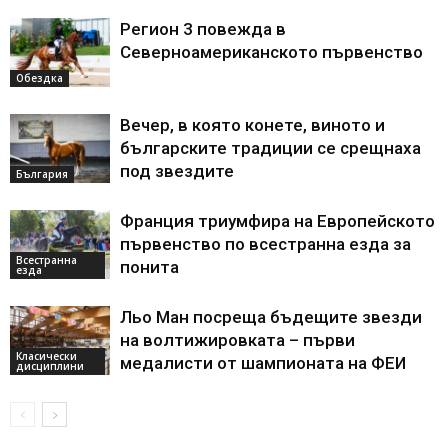
Регион 3 повежда в
Северноамериканското първенство
Обездка
Вечер, в която конете, виното и
българските традиции се срещнаха
под звездите
България
Франция триумфира на Европейското
първенство по всестранна езда за
Всестранна
понита
езда
Льо Ман посреща бъдещите звезди
на волтижировката – първи
Класически
медалисти от шампионата на ФЕИ
дисциплини