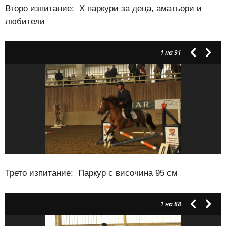
Второ изпитание: Х паркури за деца, аматьори и
любители
1
на 91
Трето изпитание: Паркур с височина 95 см
1
на 88