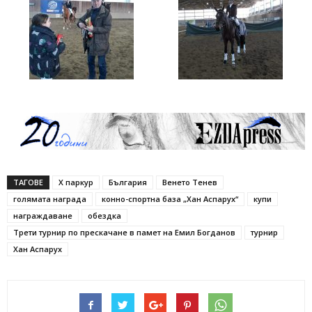
ТАГОВЕ
X паркур
България
Венето Тенев
голямата награда
конно-спортна база „Хан Аспарух“
купи
награждаване
обездка
Трети турнир по прескачане в памет на Емил Богданов
турнир
Хан Аспарух