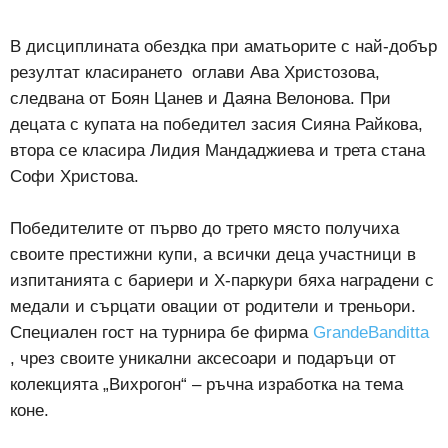
В дисциплината обездка при аматьорите с най-добър
резултат класирането оглави Ава Христозова,
следвана от Боян Цанев и Даяна Велонова. При
децата с купата на победител засия Сияна Райкова,
втора се класира Лидия Мандаджиева и трета стана
Софи Христова.
Победителите от първо до трето място получиха
своите престижни купи, а всички деца участници в
изпитанията с бариери и Х-паркури бяха наградени с
медали и сърцати овации от родители и треньори.
Специален гост на турнира бе фирма
GrandeBanditta
, чрез своите уникални аксесоари и подаръци от
колекцията „Вихрогон“ – ръчна изработка на тема
коне.