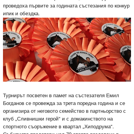
проведоха първите за годината състезания по конкур
ипик и обездка.
Турнирът посветен в памет на състезателя Емил
Богданов се провежда за трета поредна година и се
организира от неговото семейство в партньорство с
клуб „Сливнишки герой“ и с домакинството на
спортното съоръжение в квартал „Хиподрума“.