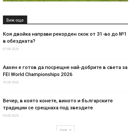
Виж още
Коя двойка направи рекорден скок от 31-во до №1
в обездката?
07.08.2026
Аахен е готов да посрещне най-добрите в света за
FEI World Championships 2026
10.08.2026
Вечер, в която конете, виното и българските
традиции се срещнаха под звездите
04.08.2026
още