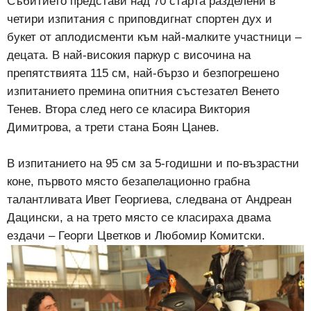
Събитието представи над 70 старта разделени в
четири изпитания с приповдигнат спортен дух и
букет от аплодисменти към най-малките участници –
децата. В най-високия паркур с височина на
препятствията 115 см, най-бързо и безпогрешено
изпитанието премина опитния състезател Венето
Тенев. Втора след него се класира Виктория
Димитрова, а трети стана Боян Цанев.
В изпитанието на 95 см за 5-годишни и по-възрастни
коне, първото място безапелационно грабна
талантливата Ивет Георгиева, следвана от Андреан
Дацински, а на трето място се класираха двама
ездачи – Георги Цветков и Любомир Комитски.