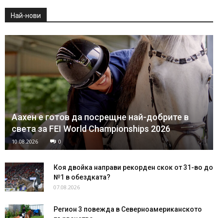
Най-нови
Аахен е готов да посрещне най-добрите в
света за FEI World Championships 2026
10.08.2026
0
Коя двойка направи рекорден скок от 31-во до
№1 в обездката?
07.08.2026
Регион 3 повежда в Северноамериканското