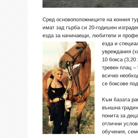
Сред основоположниците на конния тур
имат зад гърба си 20-годишен изграде
езда за начинаещи, любители и профе
езда и специа
увреждания (х
10 бокса (3,20
тревен плац – 
всичко необхо
се боксове под
Към базата ра
външна градина
понита за дец
отлични услов
обучения, сем