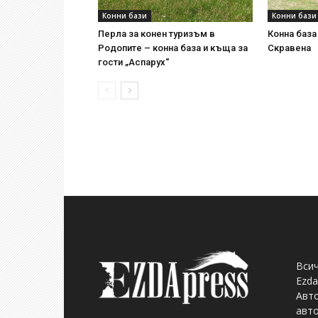
Конни бази
Конни бази
Перла за конен туризъм в
Конна база
Родопите – конна база и къща за
Скравена
гости „Аспарух“
Всич
Ezda
Авто
авто