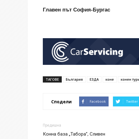
Главен път София-Бургас
ТАГОВЕ
България
ЕЗДА
коне
конен тур
Сподели
Facebook
Twitter
Предишна
Конна база „Табора”, Сливен