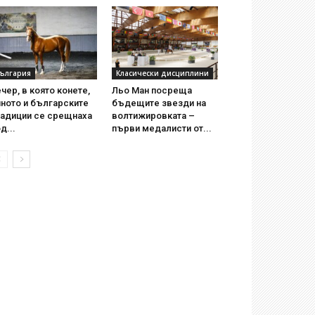
ългария
Класически дисциплини
чер, в която конете,
Льо Ман посреща
ното и българските
бъдещите звезди на
радиции се срещнаха
волтижировката –
д...
първи медалисти от...