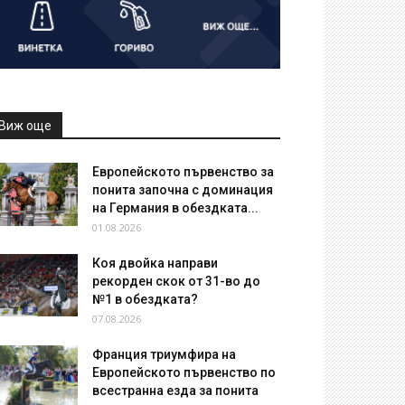
Виж още
Европейското първенство за
понита започна с доминация
на Германия в обездката...
01.08.2026
Коя двойка направи
рекорден скок от 31-во до
№1 в обездката?
07.08.2026
Франция триумфира на
Европейското първенство по
всестранна езда за понита