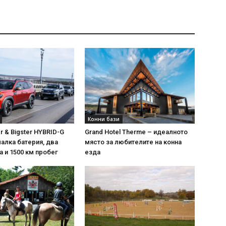
Конни бази
r & Bigster HYBRID-G
Grand Hotel Therme – идеалното
малка батерия, два
място за любителите на конна
 и 1500 км пробег
езда