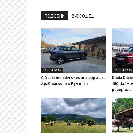
ПОДОБНИ
ВИЖ ОЩЕ...
Конни бази
Конни бази
С Dacia до най-голямата ферма за
Dacia Duste
Арабски коне в Румъния
150, 4х4 – 
резервоара