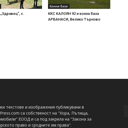
Конни бази
 „Здравец”, с.
ККС КАЛОЯН 92 и конна база
АРБАНАСИ, Велико Търново
ки текстове и изображения публикувани в
Press.com са собственост на "Хора, Пътища,
мобили" ЕООД и са под закрила на "Закона за
рското право и сродните им права".