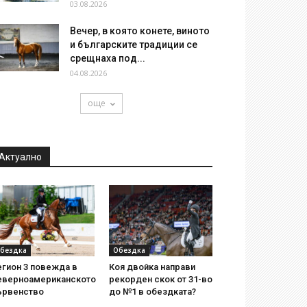
03.08.2026
Вечер, в която конете, виното
и българските традиции се
срещнаха под...
04.08.2026
още
Актуално
бездка
Обездка
егион 3 повежда в
Коя двойка направи
еверноамериканското
рекорден скок от 31-во
ървенство
до №1 в обездката?