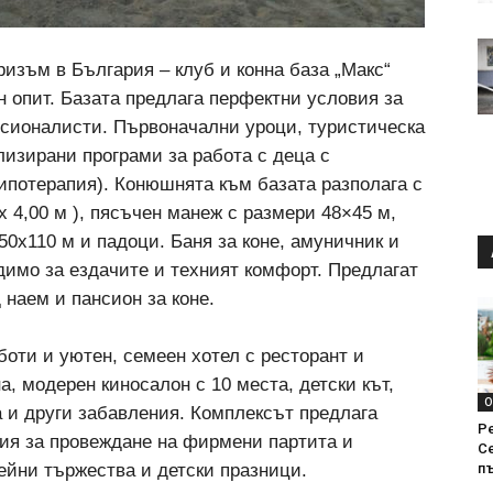
изъм в България – клуб и конна база „Макс“
н опит. Базата предлага перфектни условия за
сионалисти. Първоначални уроци, туристическа
лизирани програми за работа с деца с
ипотерапия). Конюшнята към базата разполага с
 х 4,00 м ), пясъчен манеж с размери 48×45 м,
50х110 м и падоци. Баня за коне, амуничник и
димо за ездачите и техният комфорт. Предлагат
 наем и пансион за коне.
боти и уютен, семеен хотел с ресторант и
, модерен киносалон с 10 места, детски кът,
О
а и други забавления. Комплексът предлага
Р
ия за провеждане на фирмени партита и
С
ейни тържества и детски празници.
п