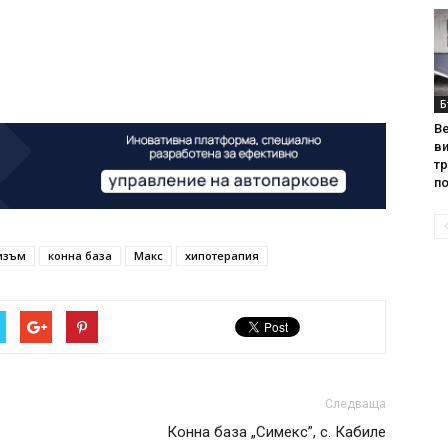
Б
Ве
ви
т
по
изъм
конна база
Макс
хипотерапия
Следваща
Конна база „Симекс”, с. Кабиле