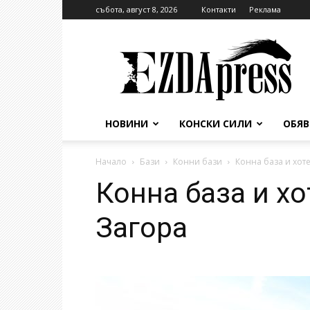
събота, август 8, 2026
Контакти
Реклама
EzdaPress
НОВИНИ
КОНСКИ СИЛИ
ОБЯ
Начало
Бази
Конни бази
Конна база и хоте
Конна база и хо
Загора