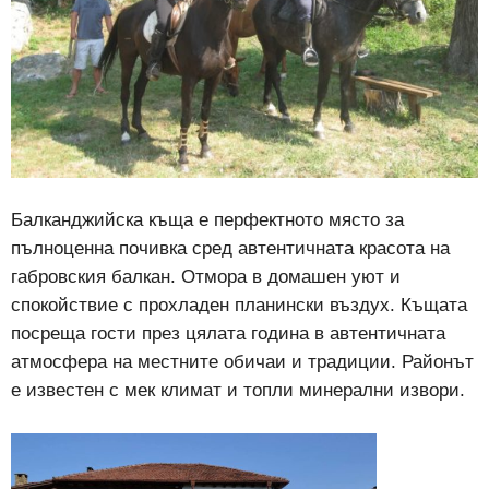
Балканджийска къща е перфектното място за
пълноценна почивка сред автентичната красота на
габровския балкан. Отмора в домашен уют и
спокойствие с прохладен планински въздух. Къщата
посреща гости през цялата година в автентичната
атмосфера на местните обичаи и традиции. Районът
е известен с мек климат и топли минерални извори.