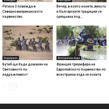
Регион 3 повежда в
Вечер, в която конете, виното
Северноамериканското
и българските традиции се
първенство
срещнаха под...
Ендюрънс
Всестранна езда
Бутиб ще бъде домакин на
Франция триумфира на
Световното по
Европейското първенство по
издръжливост
всестранна езда за понита