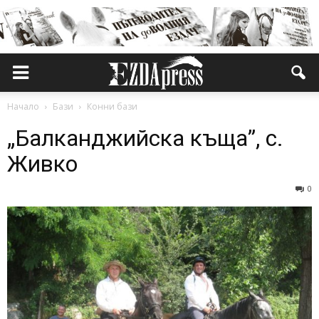
Начало
Бази
Конни бази
„Балканджийска къща”, с.
Живко
0