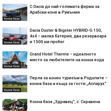
С Dacia до най-голямата ферма за
Арабски коне в Румъния
Конни бази
Dacia Duster & Bigster HYBRID-G 150,
4х4 – малка батерия, два резервоара
и 1500 км пробег
Конни бази
Grand Hotel Therme – идеалното
място за любителите на конна езда
Конни бази
Перла за конен туризъм в Родопите –
конна база и къща за гости „Аспарух“
Конни бази
Конна база „Здравец”, с. Скравена