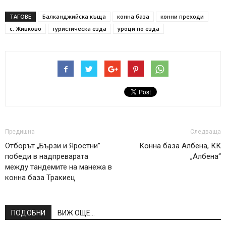
ТАГОВЕ
Балканджийска къща
конна база
конни преходи
с. Живково
туристическа езда
уроци по езда
Предишна
Следваща
Отборът „Бързи и Яростни”
Конна база Албена, КК
победи в надпреварата
„Албена“
между тандемите на манежа в
конна база Тракиец
ПОДОБНИ
ВИЖ ОЩЕ...