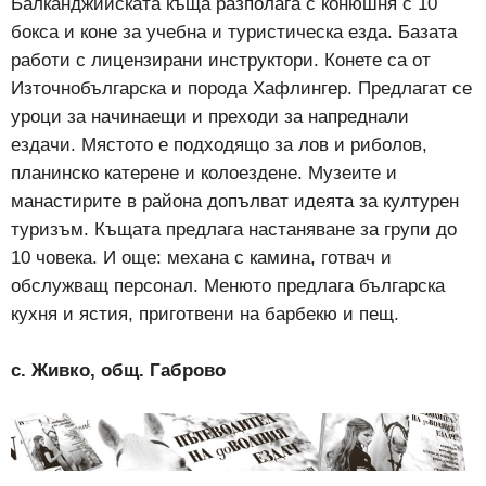
Балканджийската къща разполага с конюшня с 10
бокса и коне за учебна и туристическа езда. Базата
работи с лицензирани инструктори. Конете са от
Източнобългарска и порода Хафлингер. Предлагат се
уроци за начинаещи и преходи за напреднали
ездачи. Мястото е подходящо за лов и риболов,
планинско катерене и колоездене. Музеите и
манастирите в района допълват идеята за културен
туризъм. Къщата предлага настаняване за групи до
10 човека. И още: механа с камина, готвач и
обслужващ персонал. Менюто предлага българска
кухня и ястия, приготвени на барбекю и пещ.
с. Живко, общ. Габрово