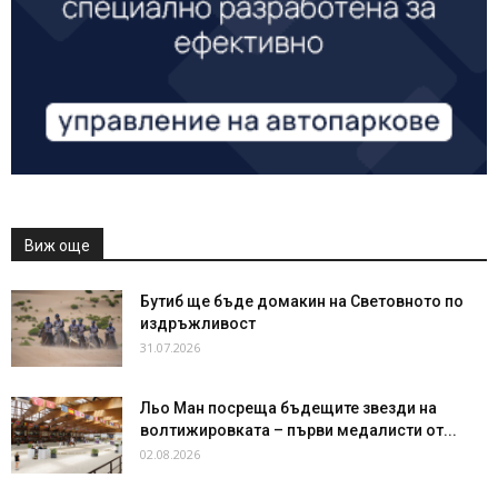
Виж още
Бутиб ще бъде домакин на Световното по
издръжливост
31.07.2026
Льо Ман посреща бъдещите звезди на
волтижировката – първи медалисти от...
02.08.2026