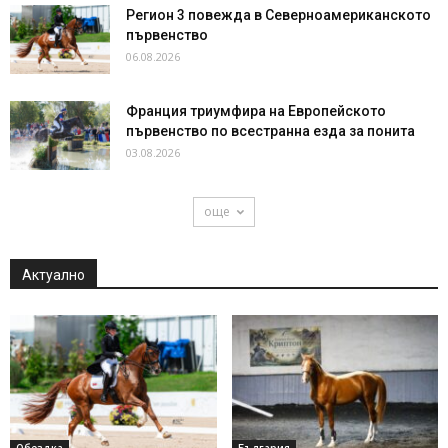
Регион 3 повежда в Северноамериканското
първенство
06.08.2026
Франция триумфира на Европейското
първенство по всестранна езда за понита
03.08.2026
още
Актуално
Обездка
България