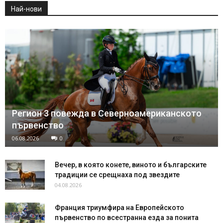
Най-нови
Регион 3 повежда в Северноамериканското
първенство
06.08.2026
0
Вечер, в която конете, виното и българските
традиции се срещнаха под звездите
04.08.2026
Франция триумфира на Европейското
първенство по всестранна езда за понита