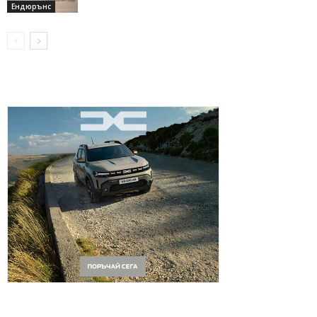
Ендюрънс