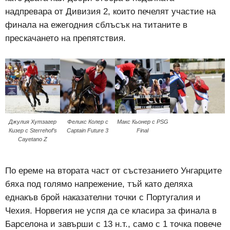
надпревара от Дивизия 2, които печелят участие на
финала на ежегодния сблъсък на титаните в
прескачането на препятствия.
Джулия Хутзагер
Феликс Колер с
Макс Кьонер с PSG
Кизер с Sterrehof’s
Captain Future 3
Final
Cayetano Z
По ереме на втората част от състезанието Унгарците
бяха под голямо напрежение, тъй като деляха
еднакъв брой наказателни точки с Португалия и
Чехия. Норвегия не успя да се класира за финала в
Барселона и завърши с 13 н.т., само с 1 точка повече