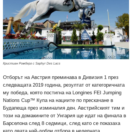
Кристиан Ромберг с Saphyr Des Lacs
Отборът на Австрия преминава в Дивизия 1 през
следващата 2019 година, резултат от категоричната
му победа, която постигна на Longines FEI Jumping
Nations Cup™ Купа на нациите по прескачане в
Будапеща през изминалия ден. Австрийският тим и
този на домакините от Унгария ще идат на финала в
Барселона след 8 седмици, след като се показаха
като двата най-добри отбора в неделната