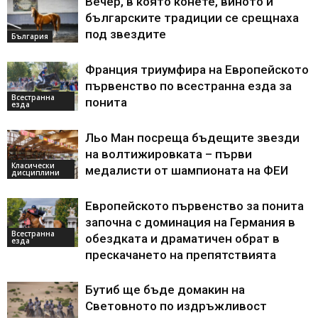
Вечер, в която конете, виното и
българските традиции се срещнаха
под звездите
България
Франция триумфира на Европейското
първенство по всестранна езда за
Всестранна
понита
езда
Льо Ман посреща бъдещите звезди
на волтижировката – първи
Класически
медалисти от шампионата на ФЕИ
дисциплини
Европейското първенство за понита
започна с доминация на Германия в
Всестранна
обездката и драматичен обрат в
езда
прескачането на препятствията
Бутиб ще бъде домакин на
Световното по издръжливост