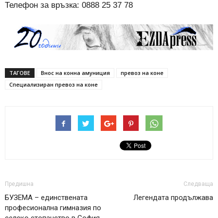
Телефон за връзка: 0888 25 37 78
ТАГОВЕ
Внос на конна амуниция
превоз на коне
Специализиран превоз на коне
Предишна
Следваща
БУЗЕМА – единствената
Легендата продължавa
професионална гимназия по
селско стопанство в София