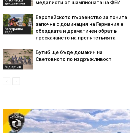
Класически
медалисти от шампионата на ФЕИ
дисциплини
Европейското първенство за понита
започна с доминация на Германия в
Всестранна
обездката и драматичен обрат в
езда
прескачането на препятствията
Бутиб ще бъде домакин на
Световното по издръжливост
Ендюрънс