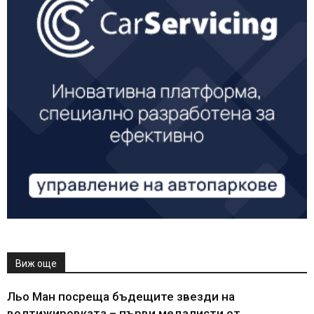
Виж още
Льо Ман посреща бъдещите звезди на
волтижировката – първи медалисти от