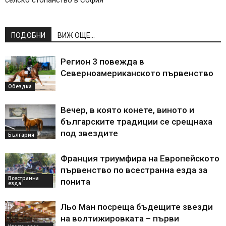
ПОДОБНИ
ВИЖ ОЩЕ...
Регион 3 повежда в
Северноамериканското първенство
Обездка
Вечер, в която конете, виното и
българските традиции се срещнаха
под звездите
България
Франция триумфира на Европейското
първенство по всестранна езда за
Всестранна
понита
езда
Льо Ман посреща бъдещите звезди
на волтижировката – първи