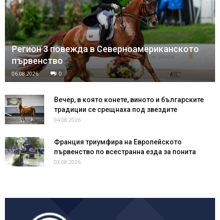
Регион 3 повежда в Северноамериканското
първенство
06.08.2026
0
Вечер, в която конете, виното и българските
традиции се срещнаха под звездите
04.08.2026
Франция триумфира на Европейското
първенство по всестранна езда за понита
03.08.2026