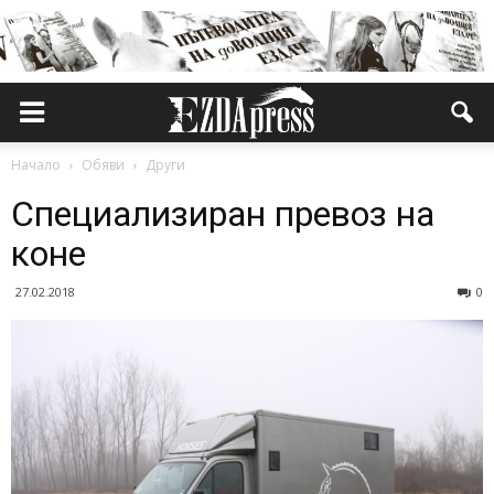
Начало
Обяви
Други
Специализиран превоз на
коне
27.02.2018
0