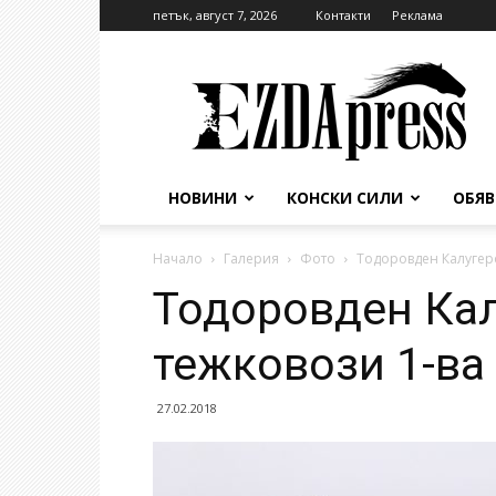
петък, август 7, 2026
Контакти
Реклама
EzdaPress
НОВИНИ
КОНСКИ СИЛИ
ОБЯ
Начало
Галерия
Фото
Тодоровден Калугеро
Тодоровден Кал
тежковози 1-ва
27.02.2018