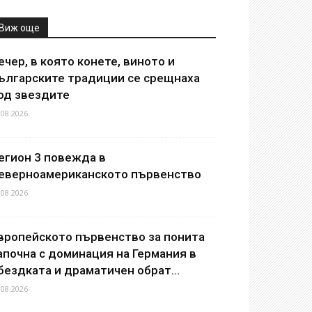
Виж още
ечер, в която конете, виното и
ългарските традиции се срещнаха
од звездите
.08.2026
егион 3 повежда в
еверноамериканското първенство
.08.2026
вропейското първенство за понита
апочна с доминация на Германия в
бездката и драматичен обрат...
.08.2026