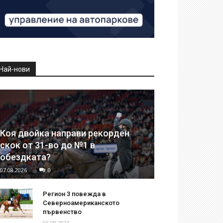
Най-нови
Коя двойка направи рекорден
скок от 31-во до №1 в
обездката?
07.08.2026
0
Регион 3 повежда в
Северноамериканското
първенство
06.08.2026