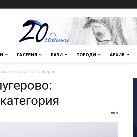
ВИ
ГАЛЕРИЯ
БАЗИ
ПОРОДИ
АРХИВ
во: тежковози 1-ва категория
угерово:
 категория
0