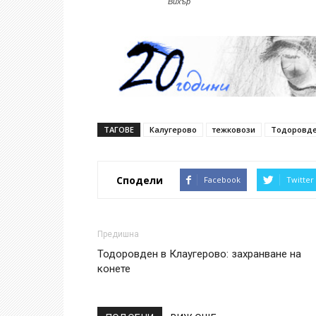
Вихър
ТАГОВЕ
Калугерово
тежковози
Тодоровд
Сподели
Facebook
Twitter
Предишна
Тодоровден в Клаугерово: захранване на
конете