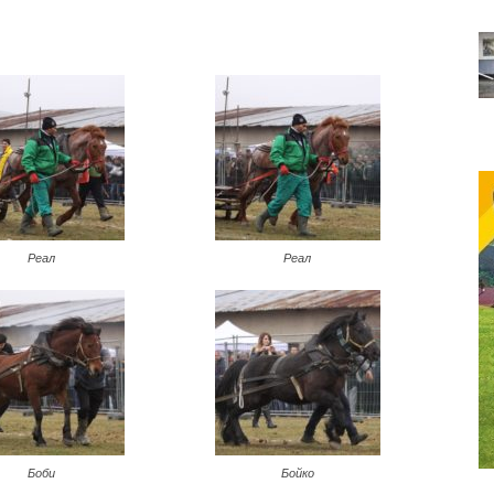
Реал
Реал
Боби
Бойко