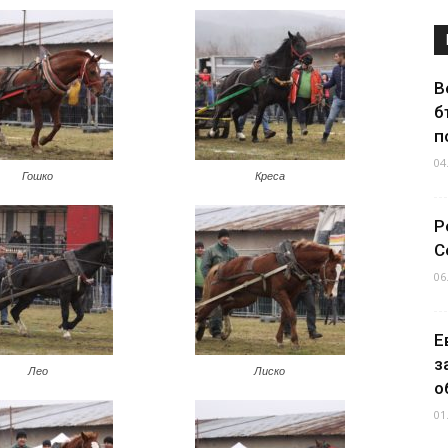
В
б
п
04
Гошко
Креса
Р
С
06
Е
з
Лео
Лиско
о
01