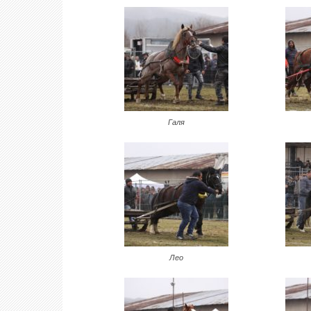
Галя
Лео