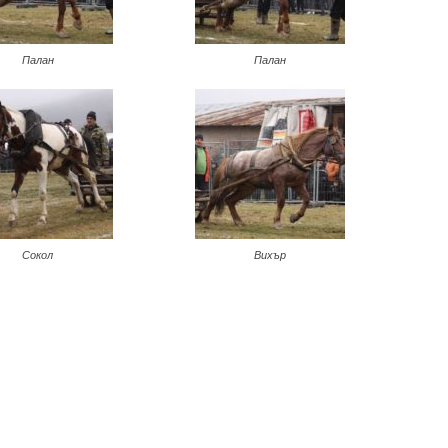
Палан
Палан
Сокол
Вихър