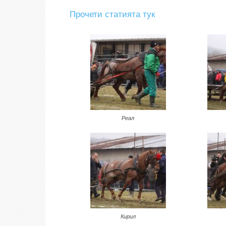
Прочети статията тук
Реал
Кирил