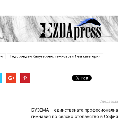
ен
Тодоровден Калугерово: тежковози 1-ва категория
Следваща
БУЗЕМА – единствената професионална
гимназия по селско стопанство в София