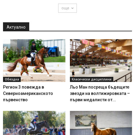
още
Актуално
Обездка
Класически дисциплини
Регион 3 повежда в
Льо Ман посреща бъдещите
Северноамериканското
звезди на волтижировката –
първенство
първи медалисти от...