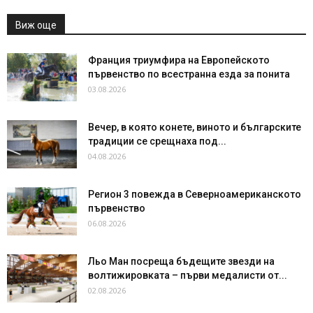
Виж още
Франция триумфира на Европейското
първенство по всестранна езда за понита
03.08.2026
Вечер, в която конете, виното и българските
традиции се срещнаха под...
04.08.2026
Регион 3 повежда в Северноамериканското
първенство
06.08.2026
Льо Ман посреща бъдещите звезди на
волтижировката – първи медалисти от...
02.08.2026