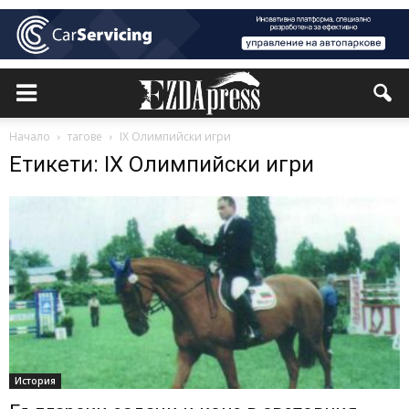
Начало
тагове
IX Олимпийски игри
Етикети: IX Олимпийски игри
История