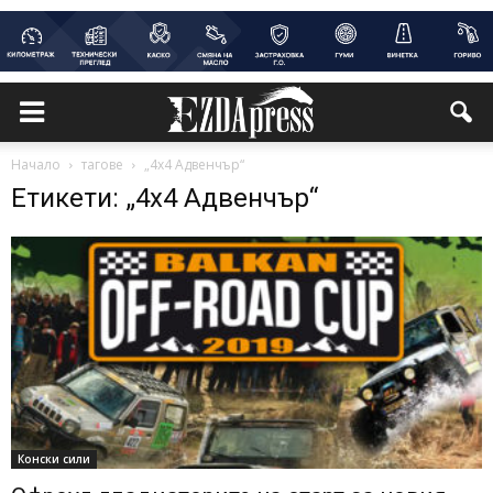
Начало
тагове
„4х4 Адвенчър“
Етикети: „4х4 Адвенчър“
Конски сили