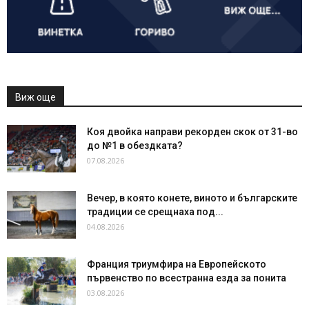
Виж още
Коя двойка направи рекорден скок от 31-во
до №1 в обездката?
07.08.2026
Вечер, в която конете, виното и българските
традиции се срещнаха под...
04.08.2026
Франция триумфира на Европейското
първенство по всестранна езда за понита
03.08.2026