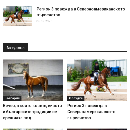
Регион 3 повежда в Северноамериканското
първенство
06.08.2026
Актуално
България
Обездка
Вечер, в която конете, виното
Регион 3 повежда в
и българските традиции се
Северноамериканското
срещнаха под...
първенство