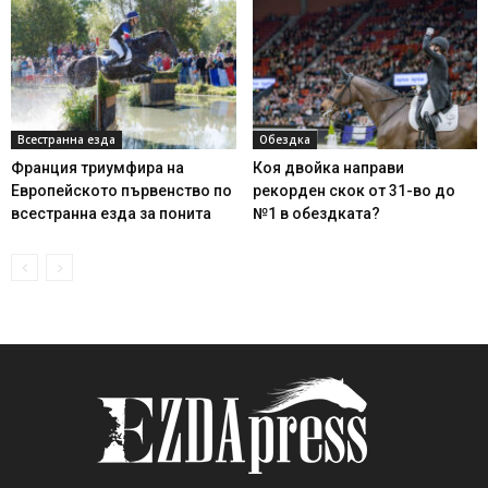
Всестранна езда
Обездка
Франция триумфира на
Коя двойка направи
Европейското първенство по
рекорден скок от 31-во до
всестранна езда за понита
№1 в обездката?