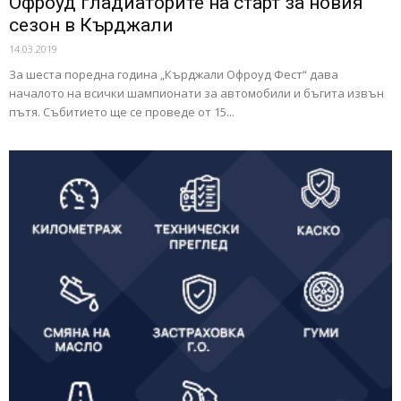
Офроуд гладиаторите на старт за новия
сезон в Кърджали
14.03.2019
За шеста поредна година „Кърджали Офроуд Фест“ дава
началото на всички шампионати за автомобили и бъгита извън
пътя. Събитието ще се проведе от 15...