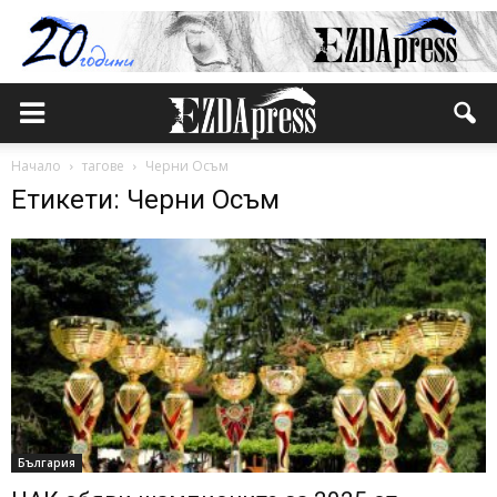
Начало
тагове
Черни Осъм
Етикети: Черни Осъм
България