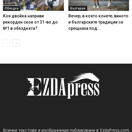
Обездка
България
Коя двойка направи
Вечер, в която конете, виното
рекорден скок от 31-во до
и българските традиции се
№1 в обездката?
срещнаха под...
Всички текстове и изображения публикувани в EzdaPress.com