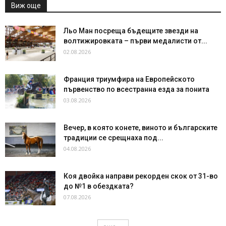
Виж още
Льо Ман посреща бъдещите звезди на
волтижировката – първи медалисти от...
02.08.2026
Франция триумфира на Европейското
първенство по всестранна езда за понита
03.08.2026
Вечер, в която конете, виното и българските
традиции се срещнаха под...
04.08.2026
Коя двойка направи рекорден скок от 31-во
до №1 в обездката?
07.08.2026