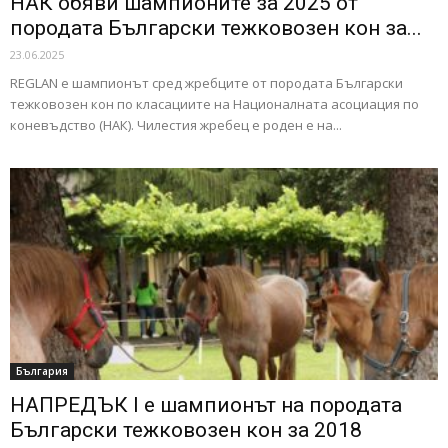
НАК обяви шампионите за 2025 от
породата Български тежковозен кон за...
23.06.2025
REGLAN e шампионът сред жребците от породата Български
тежковозен кон по класациите на Националната асоциация по
коневъдство (НАК). Чилестия жребец е роден е на...
България
НАПРЕДЪК I е шампионът на породата
Български тежковозен кон за 2018