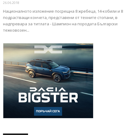
26.06.2018
Националното изложение посрещна 8 жребеца, 14-кобили и 8
подрастващи кончета, представени от техните стопани, в
надпревара за титлата - Шампион на породата Български
тежковозен...