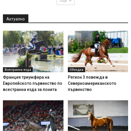
още
Актуално
Всестранна езда
Обездка
Франция триумфира на
Регион 3 повежда в
Европейското първенство по
Северноамериканското
всестранна езда за понита
първенство