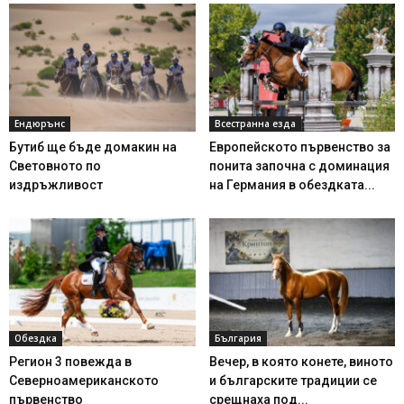
Ендюрънс
Всестранна езда
Бутиб ще бъде домакин на
Европейското първенство за
Световното по
понита започна с доминация
издръжливост
на Германия в обездката...
Обездка
България
Регион 3 повежда в
Вечер, в която конете, виното
Северноамериканското
и българските традиции се
първенство
срещнаха под...