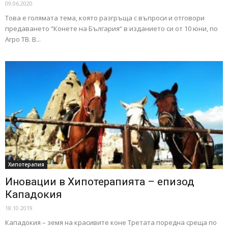
09.06.2020
Това е голямата тема, която разгръща с въпроси и отговори
предаването “Конете на България“ в изданието си от 10 юни, по
Агро ТВ. В...
Хипотерапия
Иновации в Хипотерапията – епизод
Кападокия
18.10.2019
Кападокия – земя на красивите коне Третата поредна среща по