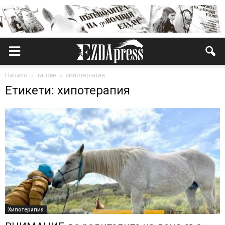
Начало
тагове
хипотерапия
Етикети: хипотерапия
Хипотерапия