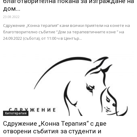
благотворителна покана за изграждане на
дом...
23.08.2022
Сдружение „Конна терапия“ кани всички приятели на конете на
благотворително събитие “Дом за терапевтичните коне ” на
24.09.2022 (събота), от 11:00 ч в Център...
Хипотерапия
Сдружение „Конна Терапия“ с две
отворени събития за студенти и