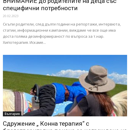
ВНИМАНИЕ до родителите на деца със
специфични потребности
20.02.2023
Скъпи родители, след дълги години на репортажи, интервюта,
статии, информационни кампании, виждаме че все още има
доста голяма дезинформираност по въпроса за т.нар.
Хипотерапия. Искаме...
България
Сдружение „ Конна терапия“ с