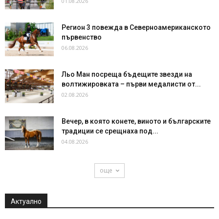
01.08.2026
Регион 3 повежда в Северноамериканското
първенство
06.08.2026
Льо Ман посреща бъдещите звезди на
волтижировката – първи медалисти от...
02.08.2026
Вечер, в която конете, виното и българските
традиции се срещнаха под...
04.08.2026
още
Актуално