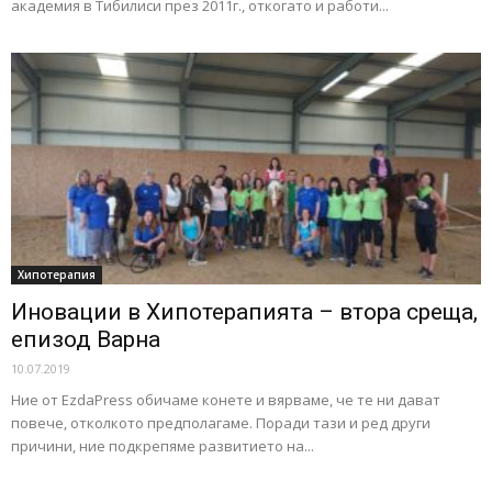
академия в Тибилиси през 2011г., откогато и работи...
Хипотерапия
Иновации в Хипотерапията – втора среща,
епизод Варна
10.07.2019
Ние от EzdaPress обичаме конете и вярваме, че те ни дават
повече, отколкото предполагаме. Поради тази и ред други
причини, ние подкрепяме развитието на...