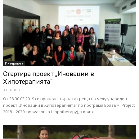
Интервюта
Стартира проект „Иновации в
Хипотерапията“
30.04.2019
От 28-30.03.2019 се проведе първата среща по международен
проект „Иновации в Хипотерапията“ по програма Еразъм (Project
2018 – 2020 Innovation in Hippotherapy), в която...