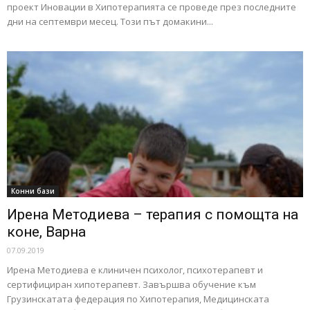
проект Иновации в Хипотерапията се проведе през последните
дни на септември месец. Този път домакини...
Конни бази
Ирена Методиева – терапия с помощта на
коне, Варна
07.09.2019
Ирена Методиева e клиничен психолог, психотерапевт и
сертифициран хипотерапевт. Завършва обучение към
Грузинскатата федерация по Хипотерапия, Медицинската