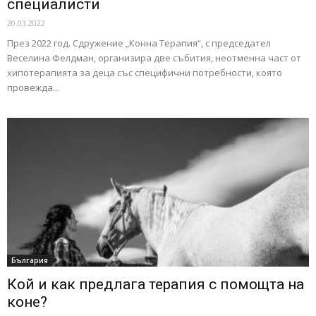
специалисти
20.03.2022
През 2022 год. Сдружение „Конна Терапия“, с председател
Веселина Фелдман, организира две събития, неотменна част от
хипотерапията за деца със специфични потребности, която
провежда...
България
Кой и как предлага терапия с помощта на
коне?