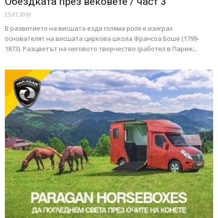
Обездката през вековете / част 3
25.01.2018
В развитието на висшата езда голяма роля е изиграл
основателят на висшата циркова школа Франсоа Боше (1799-
1873). Разцветът на неговото творчество (работел в Париж...