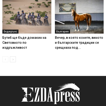
Ендюрънс
България
Бутиб ще бъде домакин на
Вечер, в която конете, виното
Световното по
и българските традиции се
издръжливост
срещнаха под...