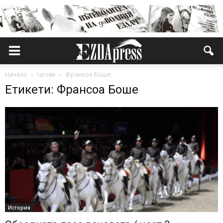
Начало
тагове
Франсоа Боше
Етикети: Франсоа Боше
История