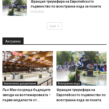
Франция триумфира на Европейското
първенство по всестранна езда за понита
03.08.2026
още
Актуално
Класически дисциплини
Всестранна езда
Льо Ман посреща бъдещите
Франция триумфира на
звезди на волтижировката –
Европейското първенство по
първи медалисти от...
всестранна езда за понита