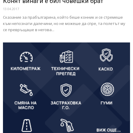
Конят винаги е бил човешки брат
13.04.2017
Сказание за прабългарина, който беше конник и се стремеше
към непознати далечини, но не можеше да спре, та полетът му
се превръщаше в негова...