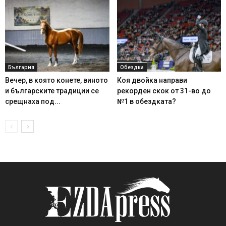
България
Обездка
Вечер, в която конете, виното
Коя двойка направи
и българските традиции се
рекорден скок от 31-во до
срещнаха под...
№1 в обездката?