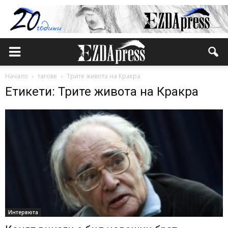
Начало
тагове
Трите живота на Кракра
Етикети: Трите живота на Кракра
Интервюта