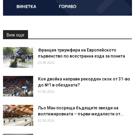
Виж още
Франция триумфира на Европейското
първенство по всестранна езда за понита
03.08.2026
Коя двойка направи рекорден скок от 31-во
до №1 в обездката?
07.08.2026
Льо Ман посреща бъдещите звезди на
волтижировката – първи медалисти от...
02.08.2026