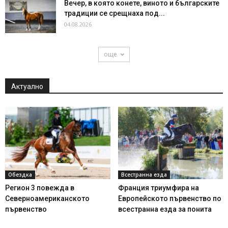
Вечер, в която конете, виното и българските
традиции се срещнаха под...
04.08.2026
още
Актуално
Обездка
Всестранна езда
Регион 3 повежда в
Франция триумфира на
Северноамериканското
Европейското първенство по
първенство
всестранна езда за понита