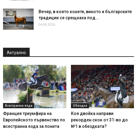
Вечер, в която конете, виното и българските
традиции се срещнаха под...
04.08.2026
Актуално
Всестранна езда
Обездка
Франция триумфира на
Коя двойка направи
Европейското първенство по
рекорден скок от 31-во до
всестранна езда за понита
№1 в обездката?