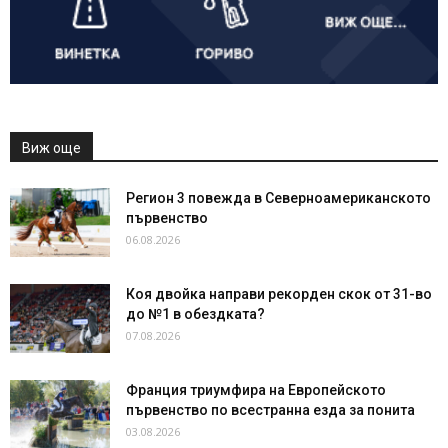
Виж още
Регион 3 повежда в Северноамериканското
първенство
06.08.2026
Коя двойка направи рекорден скок от 31-во
до №1 в обездката?
07.08.2026
Франция триумфира на Европейското
първенство по всестранна езда за понита
03.08.2026