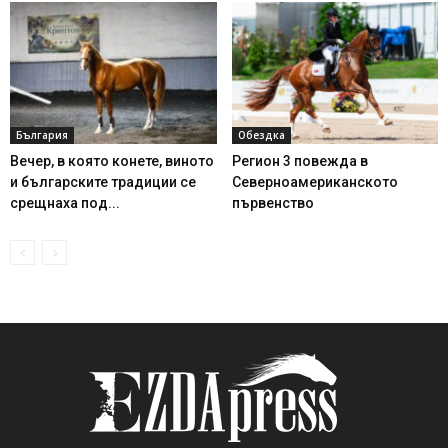
България
Обездка
Вечер, в която конете, виното
Регион 3 повежда в
и българските традиции се
Северноамериканското
срещнаха под...
първенство