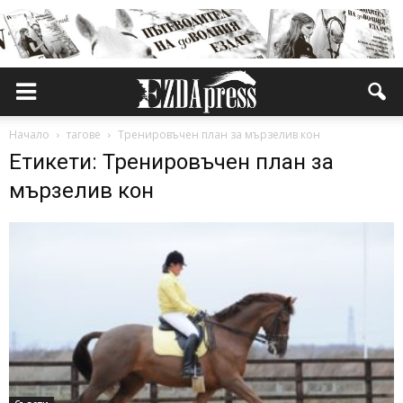
Начало
тагове
Тренировъчен план за мързелив кон
Етикети: Тренировъчен план за
мързелив кон