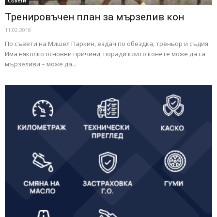
Съвети
Тренировъчен план за мързелив кон
11.02.2018
По съвети на Мишел Паркин, ездач по обездка, треньор и съдия.
Има няколко основни причини, поради които конете може да са
мързеливи – може да...