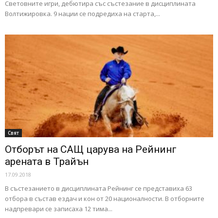
Световните игри, дебютира със състезание в дисциплината
Волтижировка. 9 нации се подредиха на старта,...
Свят
Отборът на САЩ царува на Рейнинг
арената в Трайън
17.09.2018
В състезанието в дисциплината Рейнинг се представиха 63
отбора в състав ездач и кон от 20 националности. В отборните
надпревари се записаха 12 тима...