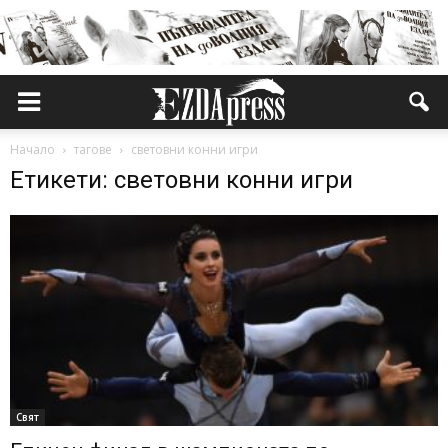
Начало
тагове
световни конни игри
Етикети: световни конни игри
Свят