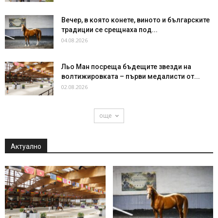
Вечер, в която конете, виното и българските
традиции се срещнаха под...
04.08.2026
Льо Ман посреща бъдещите звезди на
волтижировката – първи медалисти от...
02.08.2026
още
Актуално