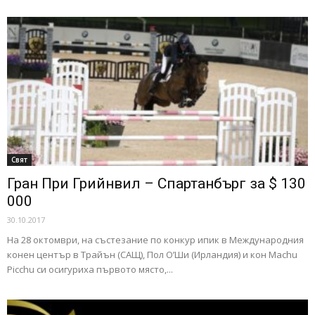
Свят
Гран При Грийнвил – Спартанбърг за $ 130
000
30.10.2017
На 28 октомври, на състезание по конкур ипик в Международния
конен център в Трайън (САЩ), Пол О’Ши (Ирландия) и кон Machu
Picchu си осигуриха първото място,...