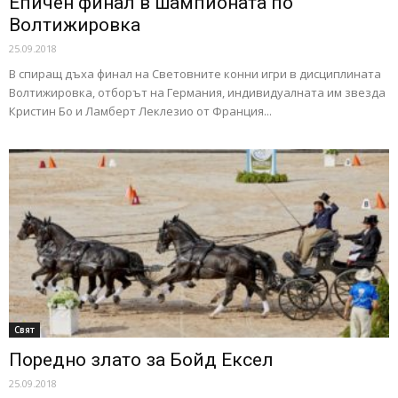
Епичен финал в шампионата по
Волтижировка
25.09.2018
В спиращ дъха финал на Световните конни игри в дисциплината
Волтижировка, отборът на Германия, индивидуалната им звезда
Кристин Бо и Ламберт Леклезио от Франция...
Свят
Поредно злато за Бойд Ексел
25.09.2018