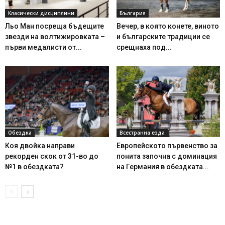
Класически дисциплини
България
Льо Ман посреща бъдещите
Вечер, в която конете, виното
звезди на волтижировката –
и българските традиции се
първи медалисти от...
срещнаха под...
Обездка
Всестранна езда
Коя двойка направи
Европейското първенство за
рекорден скок от 31-во до
понита започна с доминация
№1 в обездката?
на Германия в обездката...