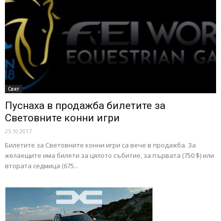
Свят
Пуснаха в продажба билетите за
Световните конни игри
25.10.2017
Билетите за Световните конни игри са вече в продажба. За
желаещите има билети за цялото събитие, за първата (750 $) или
втората седмица (675...