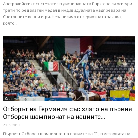
Австралийският състезател в дисциплината Впрягове си осигури
трети по ред златен медал в индивидуалната надпревара на
Световните конни игри. Независимо от сериозната заявка,
която...
Свят
Отборът на Германия със злато на първия
Отборен шампионат на нациите...
20.09.2018
Първият Отборен шампионат на нациите на FEI, в историята на