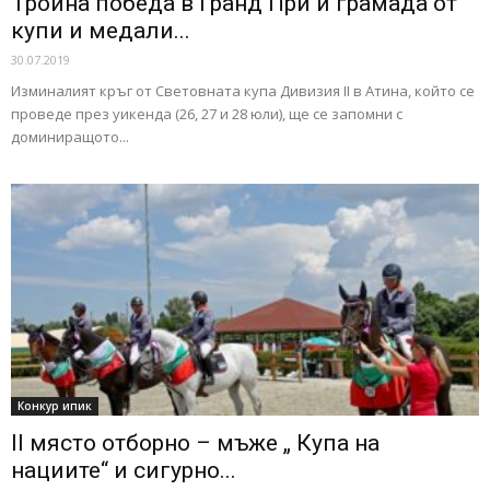
Тройна победа в Гранд При и грамада от
купи и медали...
30.07.2019
Изминалият кръг от Световната купа Дивизия II в Атина, който се
проведе през уикенда (26, 27 и 28 юли), ще се запомни с
доминиращото...
Конкур ипик
II място отборно – мъже „ Купа на
нациите“ и сигурно...