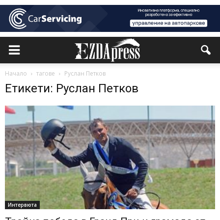
Начало
тагове
Руслан Петков
Етикети: Руслан Петков
Интервюта