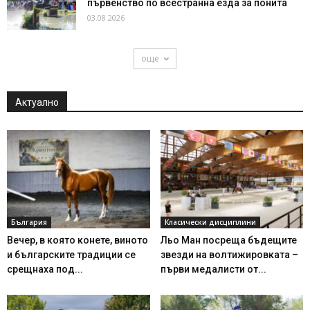
първенство по всестранна езда за понита
03.08.2026
още
Актуално
България
Класически дисциплини
Вечер, в която конете, виното
Льо Ман посреща бъдещите
и българските традиции се
звезди на волтижировката –
срещнаха под...
първи медалисти от...