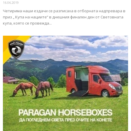
16.06.2019
Четирима наши ездачи се разписаха в отборната надпревара в
приз „ Купа на нациите“ в днешния финален ден от Световната
купа, която се провежда...