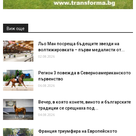
Виж още
Льо Ман посреща бъдещите звезди на
волтижировката – първи медалисти от...
02.08.2026
Регион 3 повежда в Северноамериканското
първенство
06.08.2026
Вечер, в която конете, виното и българските
традиции се срещнаха под...
04.08.2026
Франция триумфира на Европейското