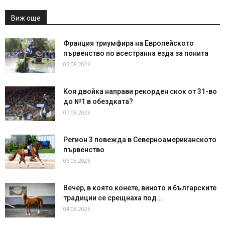
Виж още
Франция триумфира на Европейското
първенство по всестранна езда за понита
03.08.2026
Коя двойка направи рекорден скок от 31-во
до №1 в обездката?
07.08.2026
Регион 3 повежда в Северноамериканското
първенство
06.08.2026
Вечер, в която конете, виното и българските
традиции се срещнаха под...
04.08.2026