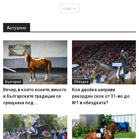
още
Актуално
България
Обездка
Вечер, в която конете, виното
Коя двойка направи
и българските традиции се
рекорден скок от 31-во до
срещнаха под...
№1 в обездката?