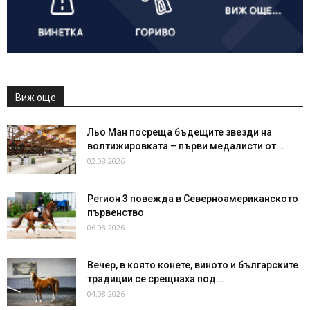
Виж още
Льо Ман посреща бъдещите звезди на
волтижировката – първи медалисти от...
02.08.2026
Регион 3 повежда в Северноамериканското
първенство
06.08.2026
Вечер, в която конете, виното и българските
традиции се срещнаха под...
04.08.2026