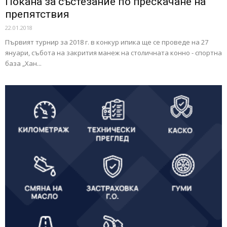
Покана за състезание по прескачане на
препятствия
22.01.2018
Първият турнир за 2018 г. в конкур ипика ще се проведе на 27
януари, събота на закрития манеж на столичната конно - спортна
база „Хан...