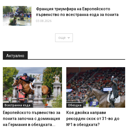
Франция триумфира на Европейското
първенство по всестранна езда за понита
03.08.2026
още
Актуално
Всестранна езда
Обездка
Европейското първенство за
Коя двойка направи
понита започна с доминация
рекорден скок от 31-во до
на Германия в обездката...
№1 в обездката?