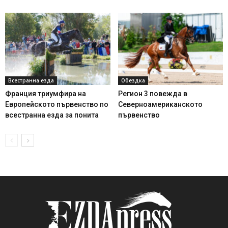
Всестранна езда
Обездка
Франция триумфира на
Регион 3 повежда в
Европейското първенство по
Северноамериканското
всестранна езда за понита
първенство