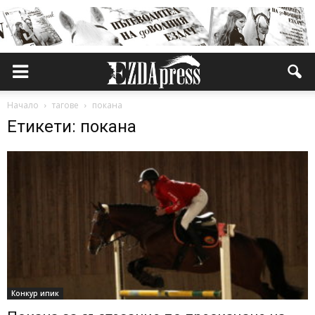
Начало
тагове
покана
Етикети: покана
Конкур ипик