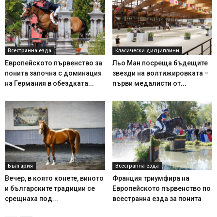
Всестранна езда
Класически дисциплини
Европейското първенство за
Льо Ман посреща бъдещите
понита започна с доминация
звезди на волтижировката –
на Германия в обездката...
първи медалисти от...
България
Всестранна езда
Вечер, в която конете, виното
Франция триумфира на
и българските традиции се
Европейското първенство по
срещнаха под...
всестранна езда за понита