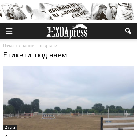
Начало
тагове
под наем
Етикети: под наем
Други