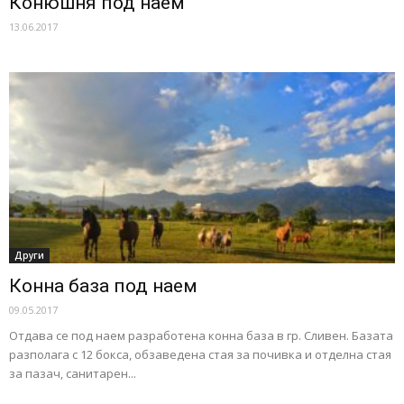
Конюшня под наем
13.06.2017
Други
Конна база под наем
09.05.2017
Отдава се под наем разработена конна база в гр. Сливен. Базата
разполaга с 12 бокса, обзаведена стая за почивка и отделна стая
за пазач, санитарен...