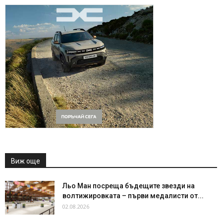
Виж още
Льо Ман посреща бъдещите звезди на
волтижировката – първи медалисти от...
02.08.2026