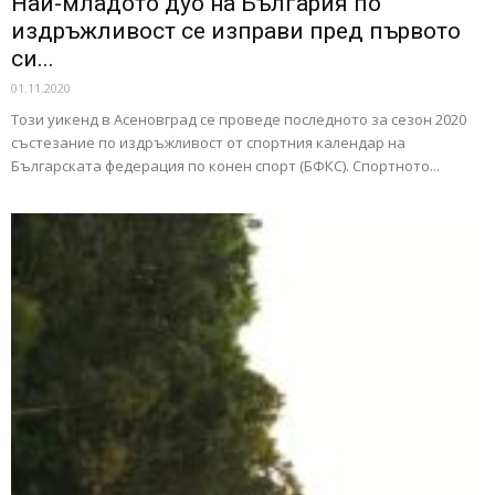
Най-младото дуо на България по
издръжливост се изправи пред първото
си...
01.11.2020
Този уикенд в Асеновград се проведе последното за сезон 2020
състезание по издръжливост от спортния календар на
Българската федерация по конен спорт (БФКС). Спортното...