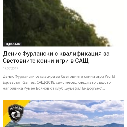
Ендюрънс
Денис Фурлански с квалификация за
Световните конни игри в САЩ
17.07.2017
Денис Фурлански се класира за Световните конни игри World
Equestrian Games, САЩ/2018, само месец, след като същото
направиха Румен Боянов от клуб „Буцефал Ендюрънс“...