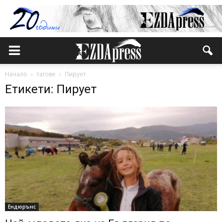
Начало
тагове
Пирует
Етикети: Пирует
Ендюрънс