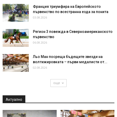
Франция триумфира на Европейското
първенство по всестранна езда за понита
03.08.2026
Регион 3 повежда в Северноамериканското
първенство
06.08.2026
Льо Ман посреща бъдещите звезди на
волтижировката – първи медалисти от...
02.08.2026
още
Актуално