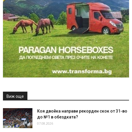
Виж още
Коя двойка направи рекорден скок от 31-во
до №1 в обездката?
07.08.2026