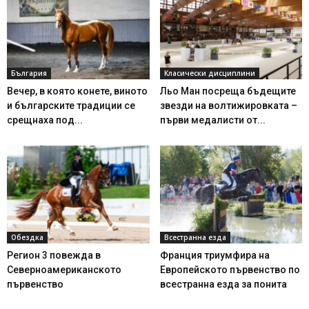
България
Класически дисциплини
Вечер, в която конете, виното
Льо Ман посреща бъдещите
и българските традиции се
звезди на волтижировката –
срещнаха под...
първи медалисти от...
Обездка
Всестранна езда
Регион 3 повежда в
Франция триумфира на
Северноамериканското
Европейското първенство по
първенство
всестранна езда за понита