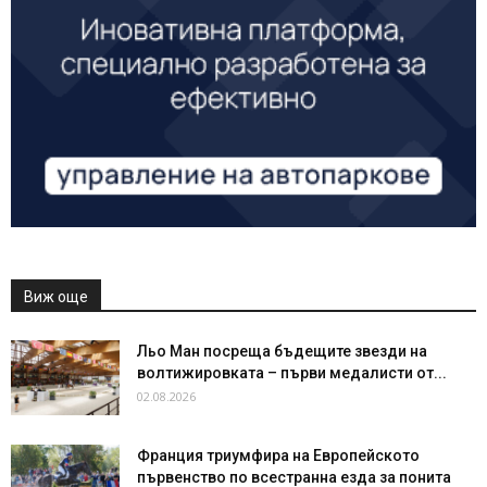
Виж още
Льо Ман посреща бъдещите звезди на
волтижировката – първи медалисти от...
02.08.2026
Франция триумфира на Европейското
първенство по всестранна езда за понита