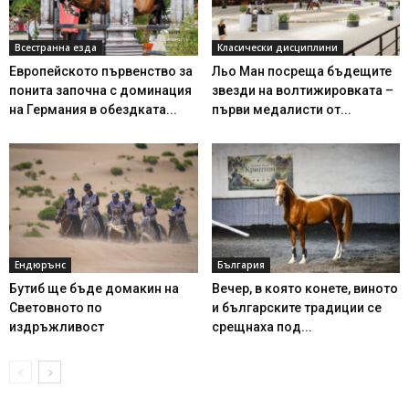
Всестранна езда
Класически дисциплини
Европейското първенство за
Льо Ман посреща бъдещите
понита започна с доминация
звезди на волтижировката –
на Германия в обездката...
първи медалисти от...
Ендюрънс
България
Бутиб ще бъде домакин на
Вечер, в която конете, виното
Световното по
и българските традиции се
издръжливост
срещнаха под...