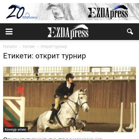
Начало
тагове
открит турнир
Етикети: открит турнир
Конкур ипик