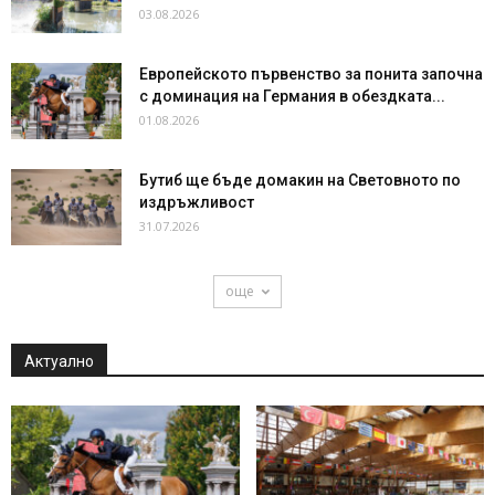
03.08.2026
Европейското първенство за понита започна
с доминация на Германия в обездката...
01.08.2026
Бутиб ще бъде домакин на Световното по
издръжливост
31.07.2026
още
Актуално