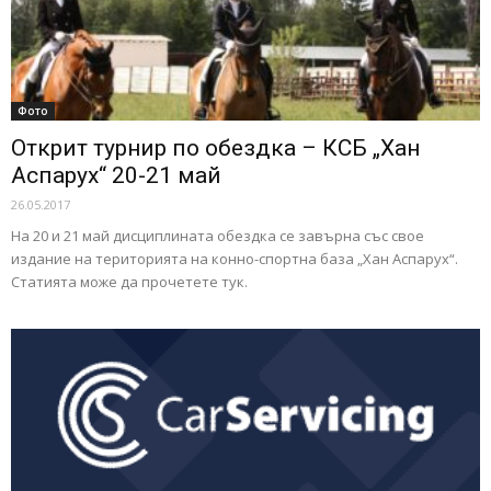
Фото
Открит турнир по обездка – КСБ „Хан
Аспарух“ 20-21 май
26.05.2017
На 20 и 21 май дисциплината обездка се завърна със свое
издание на територията на конно-спортна база „Хан Аспарух“.
Статията може да прочетете тук.