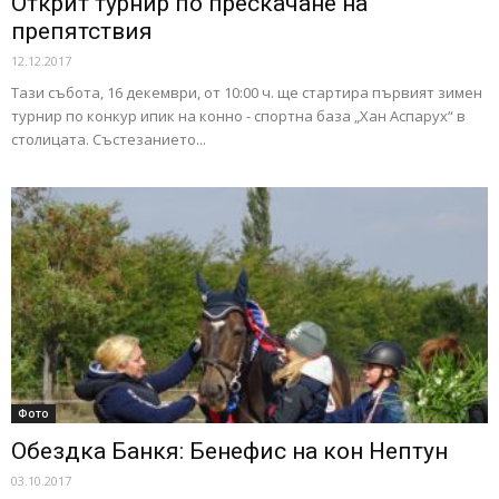
Открит турнир по прескачане на
препятствия
12.12.2017
Тази събота, 16 декември, от 10:00 ч. ще стартира първият зимен
турнир по конкур ипик на конно - спортна база „Хан Аспарух“ в
столицата. Състезанието...
Фото
Обездка Банкя: Бенефис на кон Нептун
03.10.2017