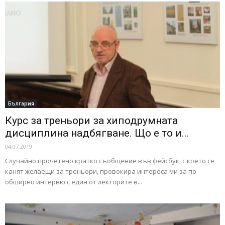
България
Курс за треньори за хиподрумната
дисциплина надбягване. Що е то и...
04.07.2019
Случайно прочетено кратко съобщение във фейсбук, с което се
канят желаещи за треньори, провокира интереса ми за по-
обширно интервю с един от лекторите в...