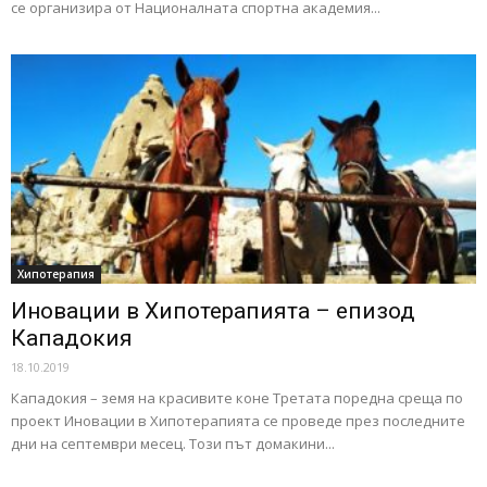
се организира от Националната спортна академия...
Хипотерапия
Иновации в Хипотерапията – епизод
Кападокия
18.10.2019
Кападокия – земя на красивите коне Третата поредна среща по
проект Иновации в Хипотерапията се проведе през последните
дни на септември месец. Този път домакини...