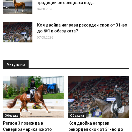
традиции се срещнаха под...
04.08.2026
Коя двойка направи рекорден скок от 31-во
до №1 в обездката?
07.08.2026
Актуално
Обездка
Обездка
Регион 3 повежда в
Коя двойка направи
Северноамериканското
рекорден скок от 31-во до