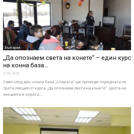
България
„Да опознаем света на конете“ – един курс
на конна база...
11.01.2019
Само след ден, конна база „Спарата“ ще проведе поредната си
трета лекция от курса „Да опознаем света на конете“. Целта на
лекциите е хората...