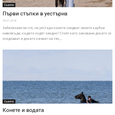
Съвети
Първи стъпки в уестърна
18.01.2018
Забелязали ли сте, че уестърн конете следват своите каубои
навсякъде, където ходят заедно? Стоят като заковани докато се
оседлават и докато качват на тях,...
Съвети
Конете и водата