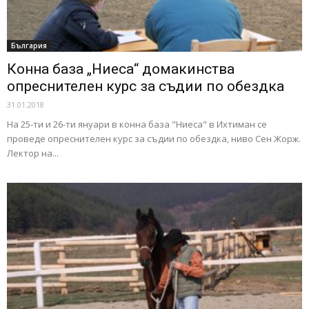
България
Конна база „Ниеса“ домакинства
опреснителен курс за съдии по обездка
31.01.2018
На 25-ти и 26-ти януари в конна база "Ниеса" в Ихтиман се
проведе опреснителен курс за съдии по обездка, ниво Сен Жорж.
Лектор на...