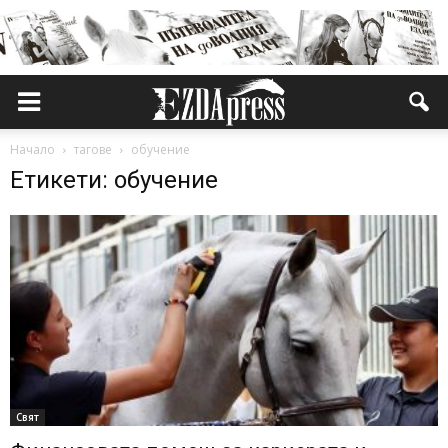
Начало
тагове
обучение
Етикети: обучение
Свят