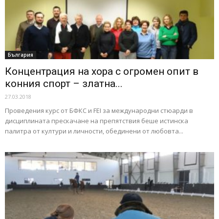
България
Концентрация на хора с огромен опит в
конния спорт – златна...
27.03.2018
Проведения курс от БФКС и FEI за международни стюарди в
дисциплината прескачане на препятствия беше истинска
палитра от култури и личности, обединени от любовта...