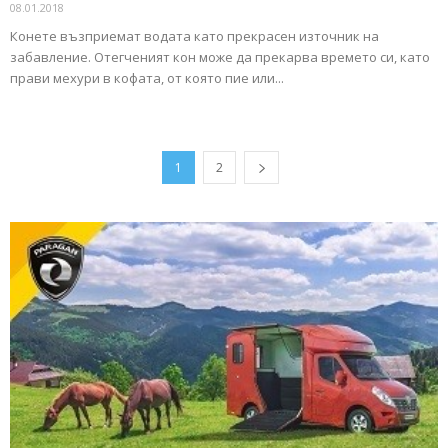
08.01.2018
Конете възприемат водата като прекрасен източник на
забавление. Отегченият кон може да прекарва времето си, като
прави мехури в кофата, от която пие или...
1
2