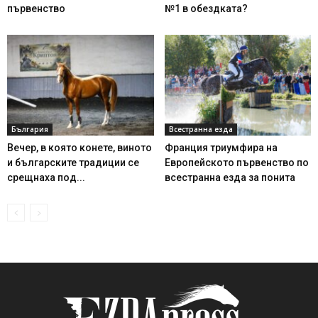
първенство
№1 в обездката?
България
Всестранна езда
Вечер, в която конете, виното
Франция триумфира на
и българските традиции се
Европейското първенство по
срещнаха под...
всестранна езда за понита