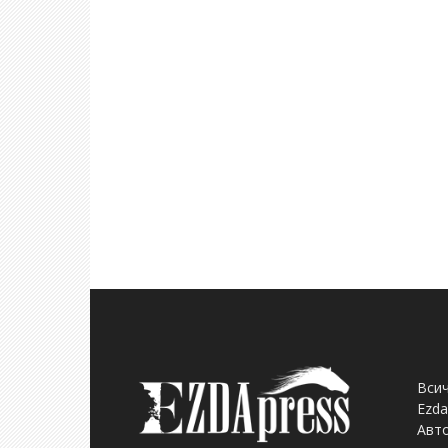
Всич
Ezda
Авто