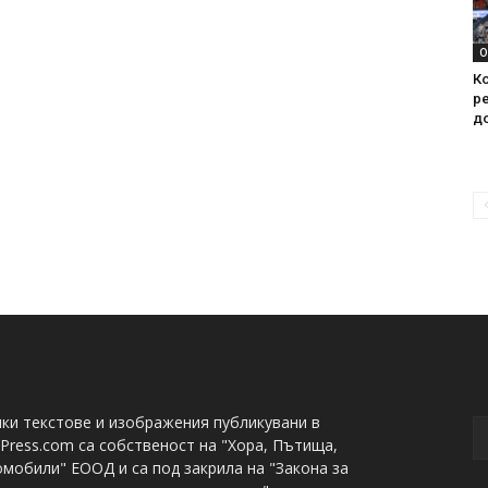
О
Ко
ре
д
ки текстове и изображения публикувани в
Press.com са собственост на "Хора, Пътища,
мобили" ЕООД и са под закрила на "Закона за