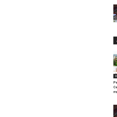
О
Р
С
п