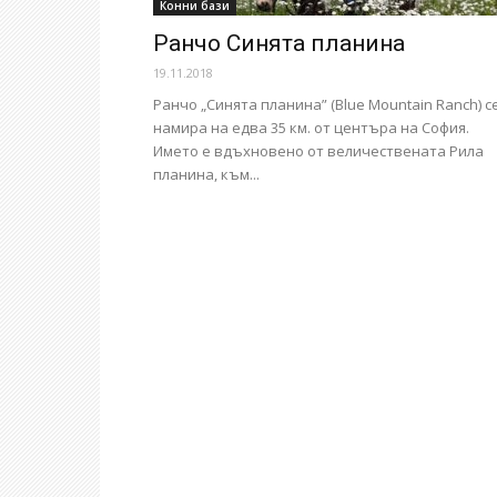
Конни бази
Ранчо Синята планина
19.11.2018
Ранчо „Синята планина” (Blue Mountain Ranch) с
намира на едва 35 км. от центъра на София.
Името е вдъхновено от величествената Рила
планина, към...