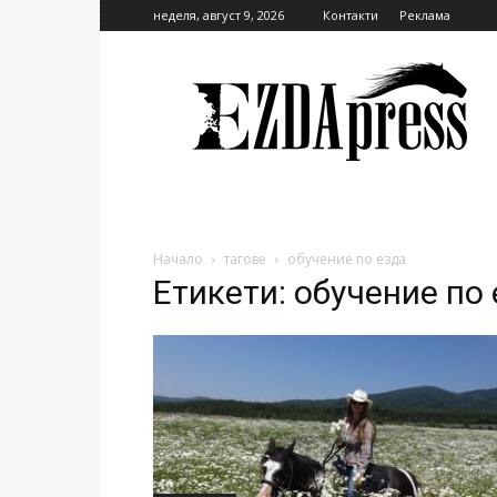
неделя, август 9, 2026
Контакти
Реклама
EzdaPress
Начало
тагове
обучение по езда
Етикети: обучение по