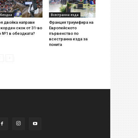
бездка
Всестранна езда
я двойка направи
Франция триумфира на
корден скок от 31-во
Европейското
о №1 в обездката?
първенство по
всестранна езда за
понита