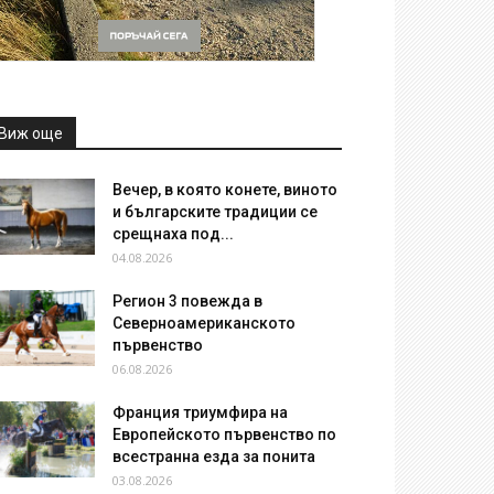
Виж още
Вечер, в която конете, виното
и българските традиции се
срещнаха под...
04.08.2026
Регион 3 повежда в
Северноамериканското
първенство
06.08.2026
Франция триумфира на
Европейското първенство по
всестранна езда за понита
03.08.2026