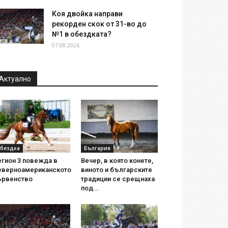
Коя двойка направи
рекорден скок от 31-во до
№1 в обездката?
07.08.2026
Актуално
бездка
България
егион 3 повежда в
Вечер, в която конете,
еверноамериканското
виното и българските
ървенство
традиции се срещнаха
под...