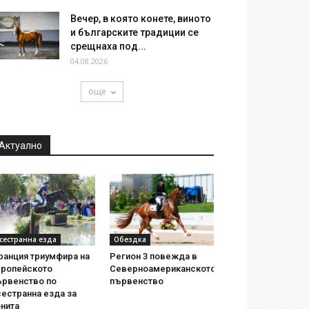
Вечер, в която конете, виното
и българските традиции се
срещнаха под...
04.08.2026
още
Актуално
сестранна езда
Обездка
ранция триумфира на
Регион 3 повежда в
вропейското
Северноамериканското
ървенство по
първенство
естранна езда за
нита