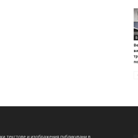
Б
Ве
ви
т
по
ки текстове и изображения публикувани в