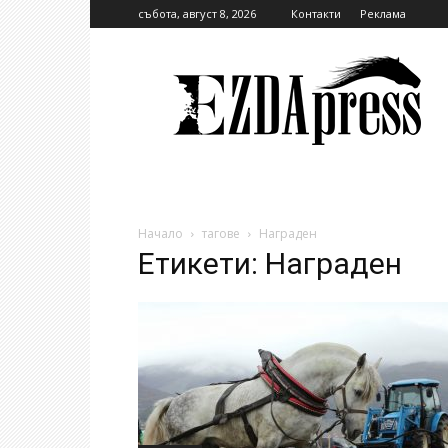
събота, август 8, 2026
Контакти
Реклама
EzdaPress
Начало
тагове
Награден
Етикети: Награден