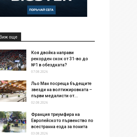
Виж още
Коя двойка направи
рекорден скок от 31-во до
№1 в обездката?
07.08.2026
Льо Ман посреща бъдещите
звезди на волтижировката –
първи медалисти от...
02.08.2026
Франция триумфира на
Европейското първенство по
всестранна езда за понита
03.08.2026