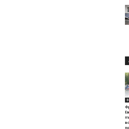
В
Ф
Е
п
вс
по