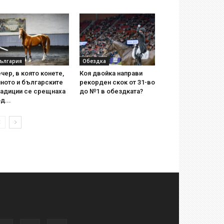
ългария
Обездка
чер, в която конете,
Коя двойка направи
ното и българските
рекорден скок от 31-во
радиции се срещнаха
до №1 в обездката?
д...