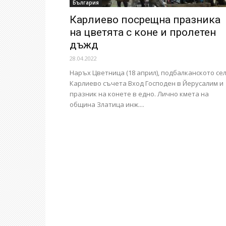
България
Карлиево посрещна празника
на цветята с коне и пролетен
дъжд
28.04.2022
Наръх Цветница (18 април), подбалканското се
Карлиево съчета Вход Господен в Йерусалим и
празник на конете в едно. Лично кмета на
община Златица инж....