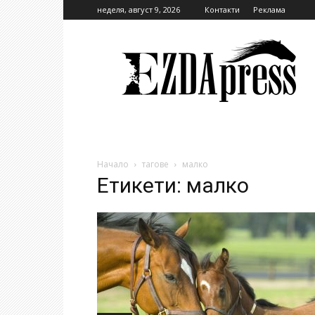
неделя, август 9, 2026
Контакти
Реклама
EzdaPress
Начало
тагове
малко
Етикети: малко