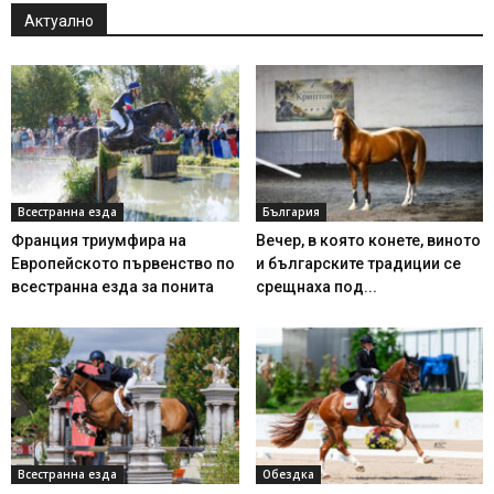
Актуално
Всестранна езда
България
Франция триумфира на
Вечер, в която конете, виното
Европейското първенство по
и българските традиции се
всестранна езда за понита
срещнаха под...
Всестранна езда
Обездка