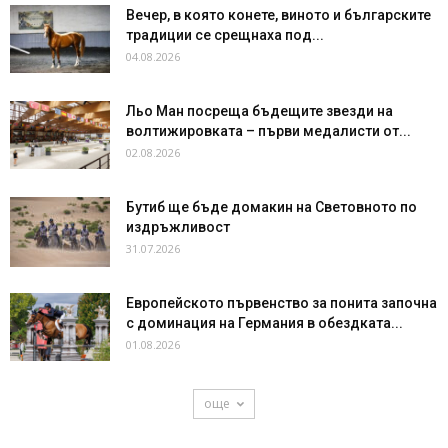
Вечер, в която конете, виното и българските
традиции се срещнаха под...
04.08.2026
Льо Ман посреща бъдещите звезди на
волтижировката – първи медалисти от...
02.08.2026
Бутиб ще бъде домакин на Световното по
издръжливост
31.07.2026
Европейското първенство за понита започна
с доминация на Германия в обездката...
01.08.2026
още