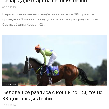
Севар даде старт на беговия сезон
07.05.2025
Първото състезание по надбягване за сезон 2025 у нас се
проведе на 3 май на хиподрумната писта в разградското село
Севар, община Кубрат. 62...
България
Беловец се разписа с конни гонки, точно
33 дни преди Дерби...
11.08.2024