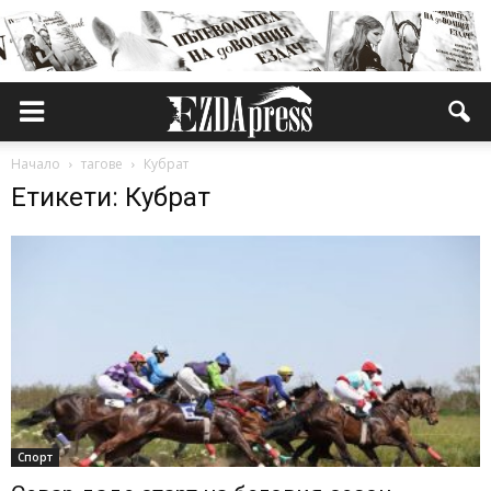
Начало
тагове
Кубрат
Етикети: Кубрат
Спорт