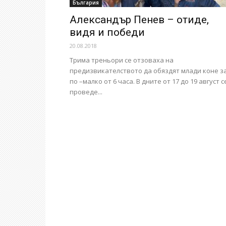
България
Александър Пенев – отиде,
видя и победи
20.08.2018
Трима треньори се отзоваха на
предизвикателството да обяздят млади коне з
по –малко от 6 часа. В дните от 17 до 19 август с
проведе...