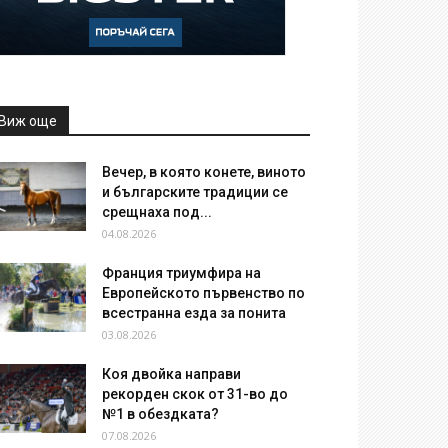
Виж още
Вечер, в която конете, виното
и българските традиции се
срещнаха под...
04.08.2026
Франция триумфира на
Европейското първенство по
всестранна езда за понита
03.08.2026
Коя двойка направи
рекорден скок от 31-во до
№1 в обездката?
07.08.2026