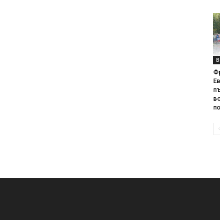
В
Ф
Е
п
вс
по