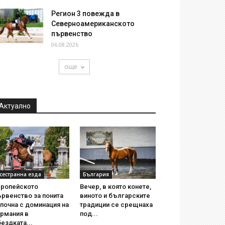
Регион 3 повежда в
Северноамериканското
първенство
06.08.2026
още
Актуално
сестранна езда
България
вропейското
Вечер, в която конете,
рвенство за понита
виното и българските
почна с доминация на
традиции се срещнаха
ермания в
под...
ездката...