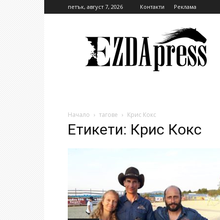
петък, август 7, 2026
Контакти
Реклама
EzdaPress
Начало
тагове
Крис Кокс
Етикети: Крис Кокс