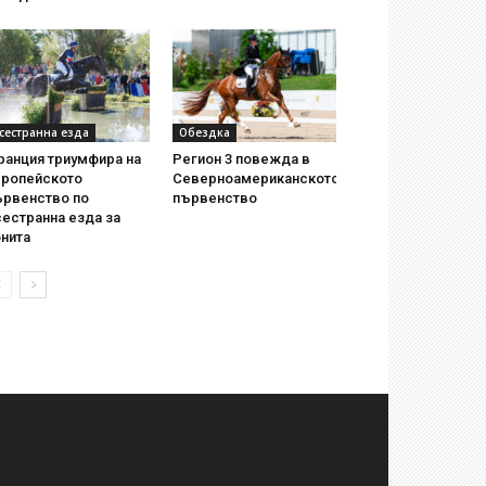
сестранна езда
Обездка
ранция триумфира на
Регион 3 повежда в
вропейското
Северноамериканското
ървенство по
първенство
естранна езда за
нита