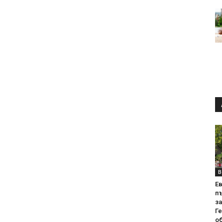
В
Е
пъ
за
Г
об