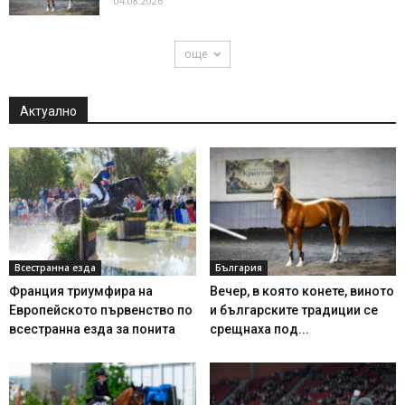
04.08.2026
още
Актуално
Всестранна езда
България
Франция триумфира на
Вечер, в която конете, виното
Европейското първенство по
и българските традиции се
всестранна езда за понита
срещнаха под...