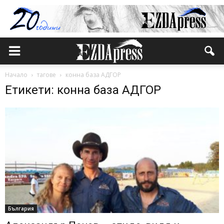
Начало
тагове
конна база АДГОР
Етикети: конна база АДГОР
България