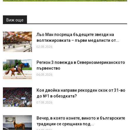
Виж още
Льо Ман посреща бъдещите звезди на
волтижировката – първи медалисти от...
02.08.2026
Регион 3 повежда в Северноамериканското
първенство
06.08.2026
Коя двойка направи рекорден скок от 31-во
до №1 в обездката?
07.08.2026
Вечер, в която конете, виното и българските
традиции се срещнаха под...