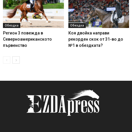
Обездка
Обездка
Регион 3 повежда в
Коя двойка направи
Северноамериканското
рекорден скок от 31-во до
първенство
№1 в обездката?