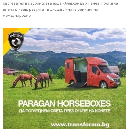
състезател в каубойската езда - Александър Пенев, постигна
впечатляващ резултат в дисциплината рейнинг на
международно...