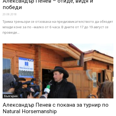
Александър Пенев – отиде, видя и
победи
20.08.2018
Трима треньори се отзоваха на предизвикателството да обяздят
млади коне за по –малко от 6 часа. В дните от 17 до 19 август се
проведе...
България
Александър Пенев с покана за турнир по
Natural Horsemanship