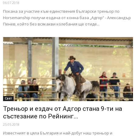
06.07.2018
Покана за участие към единствения български треньор по
Horsemanship получи ездача от конна база „Адгор“ - Александър
Пенев, който без всякакви колебания ще отиде...
Свят
Треньор и ездач от Адгор стана 9-ти на
състезание по Рейнинг...
25.05.2018
Известният в цяла България и най-добyr наш треньор и