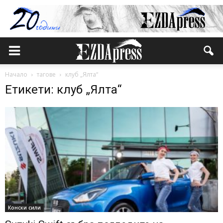
Начало
тагове
клуб „Ялта“
Етикети: клуб „Ялта“
Конски сили