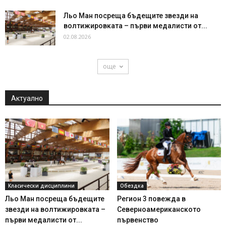
Льо Ман посреща бъдещите звезди на
волтижировката – първи медалисти от...
02.08.2026
още
Актуално
Класически дисциплини
Обездка
Льо Ман посреща бъдещите
Регион 3 повежда в
звезди на волтижировката –
Северноамериканското
първи медалисти от...
първенство