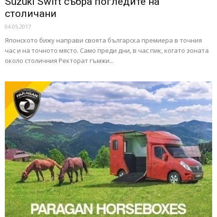
Suzuki Swift събра погледите на
столичани
04.05.2017
Японското бижу направи своята българска премиера в точния
час и на точното място. Само преди дни, в час пик, когато зоната
около столичния Ректорат гъмжи...