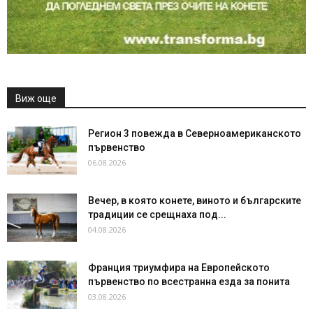
Виж още
Регион 3 повежда в Северноамериканското
първенство
06.08.2026
Вечер, в която конете, виното и българските
традиции се срещнаха под...
04.08.2026
Франция триумфира на Европейското
първенство по всестранна езда за понита
03.08.2026