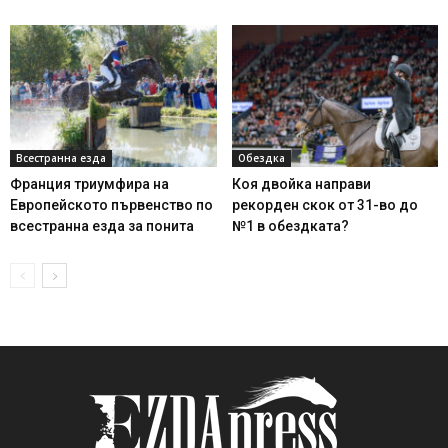
Всестранна езда
Обездка
Франция триумфира на
Коя двойка направи
Европейското първенство по
рекорден скок от 31-во до
всестранна езда за понита
№1 в обездката?