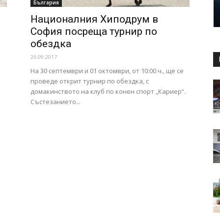
България
Националния Хиподрум в
София посреща турнир по
обездка
26.09.2017
На 30 септември и 01 октомври, от 10:00 ч., ще се
проведе открит турнир по обездка, с
домакинството на клуб по конен спорт „Кариер“.
Състезанието...