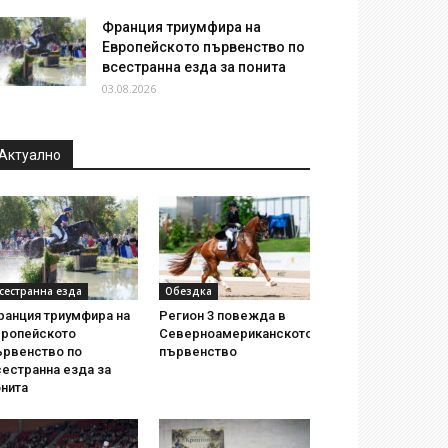
Франция триумфира на
Европейското първенство по
всестранна езда за понита
03.08.2026
Актуално
сестранна езда
Обездка
ранция триумфира на
Регион 3 повежда в
вропейското
Северноамериканското
ървенство по
първенство
естранна езда за
нита