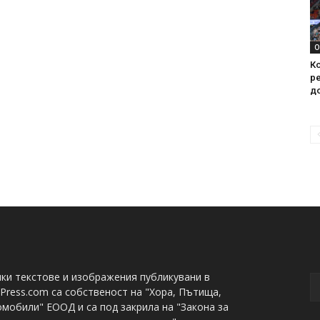
О
Ко
ре
д
ки текстове и изображения публикувани в
Press.com са собственост на "Хора, Пътища,
мобили" ЕООД и са под закрила на "Закона за