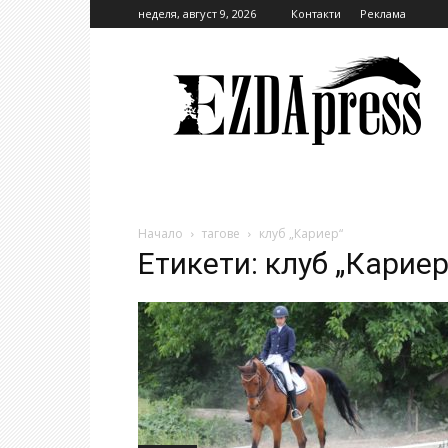
неделя, август 9, 2026
Контакти
Реклама
EzdaPress
Начало
тагове
клуб „Кариер“
Етикети: клуб „Кариер