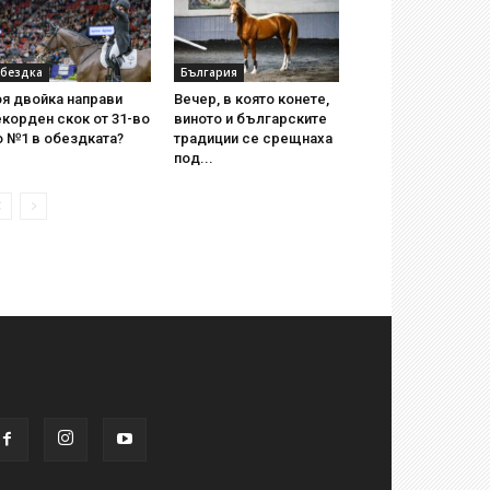
бездка
България
я двойка направи
Вечер, в която конете,
корден скок от 31-во
виното и българските
о №1 в обездката?
традиции се срещнаха
под...