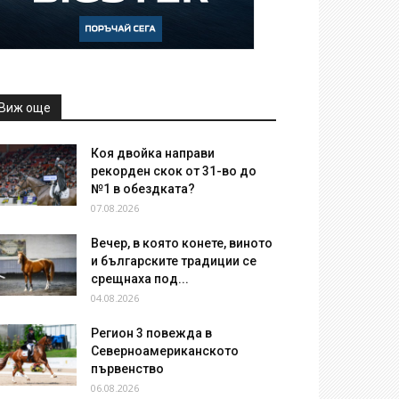
Виж още
Коя двойка направи
рекорден скок от 31-во до
№1 в обездката?
07.08.2026
Вечер, в която конете, виното
и българските традиции се
срещнаха под...
04.08.2026
Регион 3 повежда в
Северноамериканското
първенство
06.08.2026