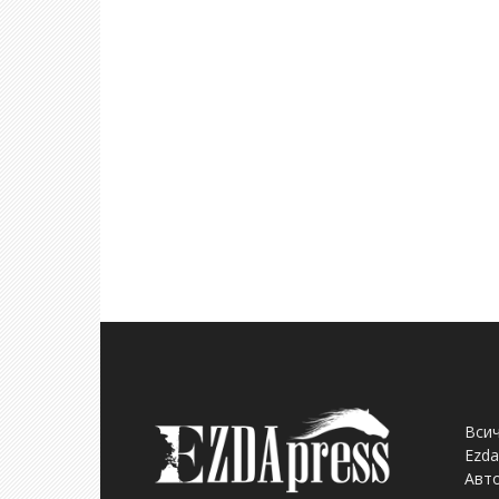
Всич
Ezda
Авто