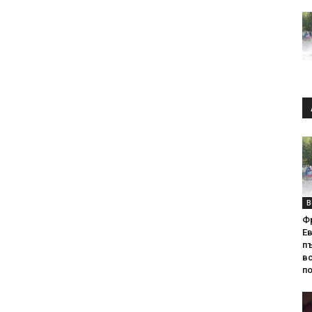
В
Ф
Е
п
вс
по