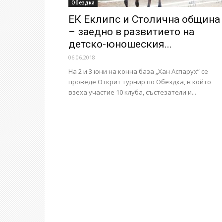
Обездка
ЕК Еклипс и Столична община
– заедно в развитието на
детско-юношеския...
06.06.2018
На 2 и 3 юни на конна база „Хан Аспарух” се
проведе Открит турнир по Обездка, в който
взеха участие 10 клуба, състезатели и...