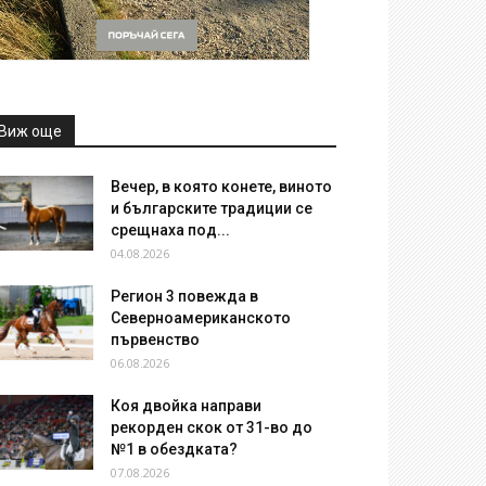
Виж още
Вечер, в която конете, виното
и българските традиции се
срещнаха под...
04.08.2026
Регион 3 повежда в
Северноамериканското
първенство
06.08.2026
Коя двойка направи
рекорден скок от 31-во до
№1 в обездката?
07.08.2026