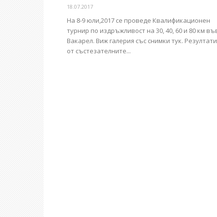
18.07.2017
На 8-9 юли,2017 се проведе Квалификационен
турнир по издръжливост на 30, 40, 60 и 80 км въ
Вакарел. Виж галерия със снимки тук. Резултати
от състезателните...