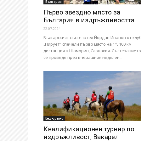
България
Първо звездно място за
България в издръжливостта
22.07.2024
Българският състезател Йордан Иванов от клу
„Пирует“ спечели първо място на 1*, 100 км
дистанция в Шаморин, Словакия. Състезанието
се проведе през вчерашния неделен...
Ендюрънс
Квалификационен турнир по
издръжливост, Вакарел