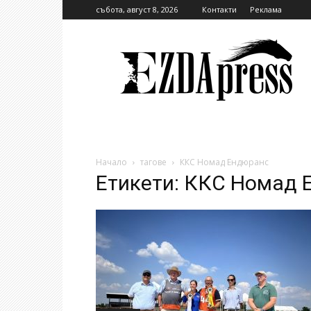
събота, август 8, 2026
Контакти
Реклама
EzdaPress
Начало
тагове
ККС Номад Ендюранс
Етикети: ККС Номад