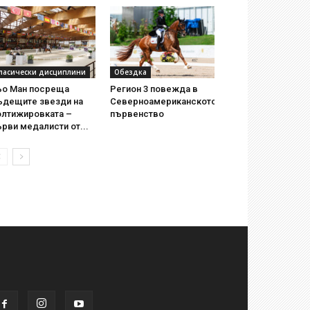
ласически дисциплини
Обездка
ьо Ман посреща
Регион 3 повежда в
ъдещите звезди на
Северноамериканското
олтижировката –
първенство
рви медалисти от...