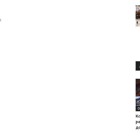
в
О
Ко
ре
д