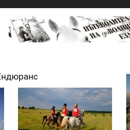
 Ендюранс