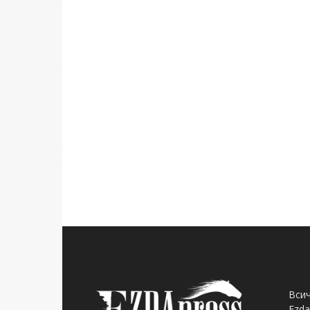
Всич
Ezda