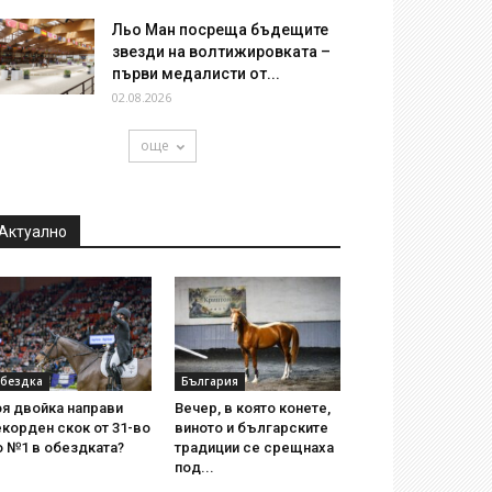
Льо Ман посреща бъдещите
звезди на волтижировката –
първи медалисти от...
02.08.2026
още
Актуално
бездка
България
я двойка направи
Вечер, в която конете,
корден скок от 31-во
виното и българските
о №1 в обездката?
традиции се срещнаха
под...