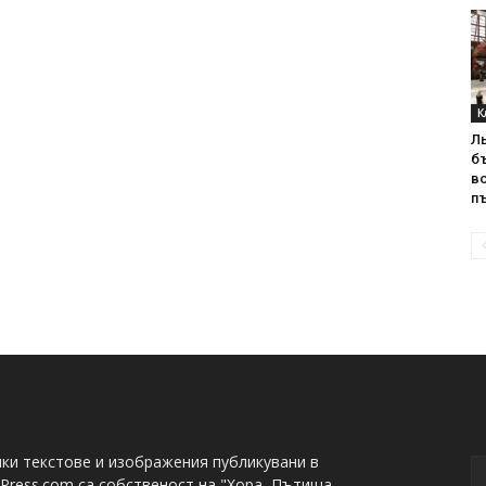
К
Л
б
в
пъ
ки текстове и изображения публикувани в
Press.com са собственост на "Хора, Пътища,