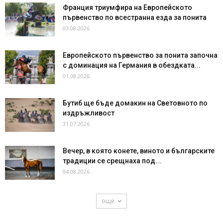
Франция триумфира на Европейското
първенство по всестранна езда за понита
03.08.2026
Европейското първенство за понита започна
с доминация на Германия в обездката...
01.08.2026
Бутиб ще бъде домакин на Световното по
издръжливост
31.07.2026
Вечер, в която конете, виното и българските
традиции се срещнаха под...
04.08.2026
още