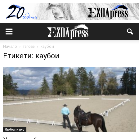
Начало
тагове
каубои
Етикети: каубои
Любопитно