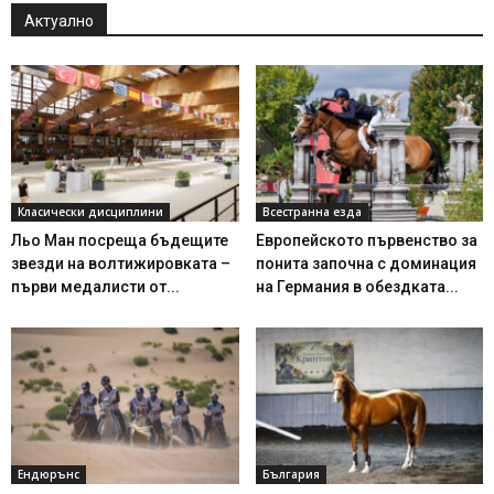
Актуално
Класически дисциплини
Всестранна езда
Льо Ман посреща бъдещите
Европейското първенство за
звезди на волтижировката –
понита започна с доминация
първи медалисти от...
на Германия в обездката...
Ендюрънс
България