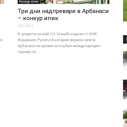
Конкур ипик
Три дни надпревари в Арбанаси
– конкур ипик
17.05.2017
В средата на май (12-14 май) ездачи от ЮАР,
е,
Йордания, Русия и България мериха сили в
Арбанаси по време на клубен международен
турнир по...