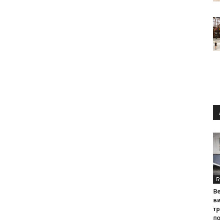
Б
Ве
ви
т
по