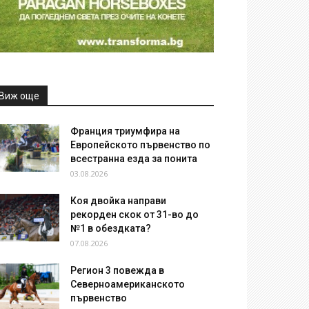
Виж още
Франция триумфира на
Европейското първенство по
всестранна езда за понита
03.08.2026
Коя двойка направи
рекорден скок от 31-во до
№1 в обездката?
07.08.2026
Регион 3 повежда в
Северноамериканското
първенство