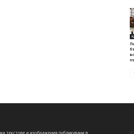
К
Л
б
в
пъ
ки текстове и изображения публикувани в