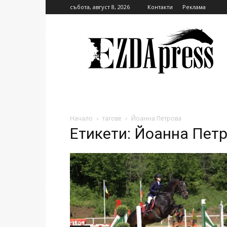
събота, август 8, 2026
Контакти
Реклама
EzdaPress
Начало
тагове
Йоанна Петрова
Етикети: Йоанна Пет