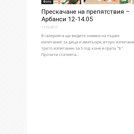
Фото
Прескачане на препятствия –
Арбанси 12-14.05
17.05.2017
В галерията ще видите снимки на първо
изпитание за деца и аматьори, второ изпитани
трето изпитание за 5 год. коне и група "Б".
Прочети статията...