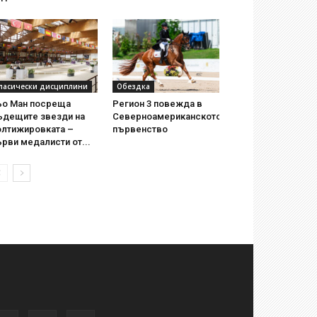
ласически дисциплини
Обездка
ьо Ман посреща
Регион 3 повежда в
ъдещите звезди на
Северноамериканското
олтижировката –
първенство
рви медалисти от...