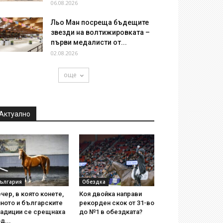
06.08.2026
Льо Ман посреща бъдещите
звезди на волтижировката –
първи медалисти от...
02.08.2026
още
Актуално
ългария
Обездка
чер, в която конете,
Коя двойка направи
ното и българските
рекорден скок от 31-во
радиции се срещнаха
до №1 в обездката?
д...