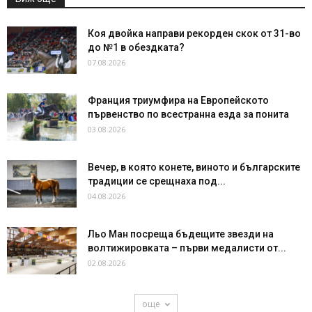
Коя двойка направи рекорден скок от 31-во
до №1 в обездката?
07.08.2026
Франция триумфира на Европейското
първенство по всестранна езда за понита
03.08.2026
Вечер, в която конете, виното и българските
традиции се срещнаха под...
04.08.2026
Льо Ман посреща бъдещите звезди на
волтижировката – първи медалисти от...
02.08.2026
още