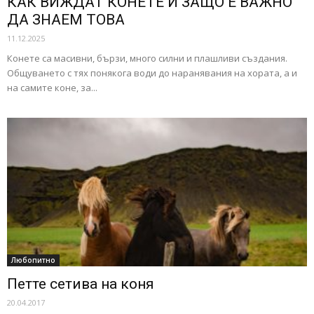
КАК ВИЖДАТ КОНЕТЕ И ЗАЩО Е ВАЖНО
ДА ЗНАЕМ ТОВА
11.12.2025
Конете са масивни, бързи, много силни и плашливи създания.
Общуването с тях понякога води до наранявания на хората, а и
на самите коне, за...
Любопитно
Петте сетива на коня
20.04.2017