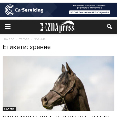
Начало
тагове
зрение
Етикети: зрение
Съвети