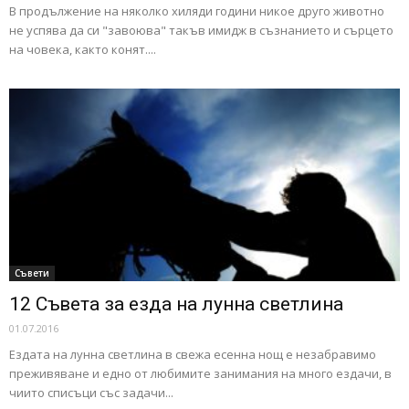
В продължение на няколко хиляди години никое друго животно
не успява да си "завоюва" такъв имидж в съзнанието и сърцето
на човека, както конят....
Съвети
12 Съвета за езда на лунна светлина
01.07.2016
Ездата на лунна светлина в свежа есенна нощ е незабравимо
преживяване и едно от любимите занимания на много ездачи, в
чиито списъци със задачи...