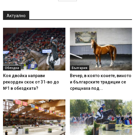
Актуално
Обездка
България
Коя двойка направи
Вечер, в която конете, виното
рекорден скок от 31-во до
и българските традиции се
№1 в обездката?
срещнаха под...