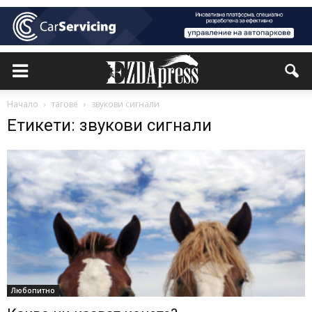
Начало
тагове
звукови сигнали
Етикети: звукови сигнали
Любопитно