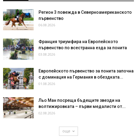
Регион 3 повежда в Северноамериканското
първенство
06.08.2026
Франция триумфира на Европейското
първенство по всестранна езда за понита
03.08.2026
Европейското първенство за понита започна
с доминация на Германия в обездката...
01.08.2026
Льо Ман посреща бъдещите звезди на
волтижировката – първи медалисти от...
02.08.2026
още