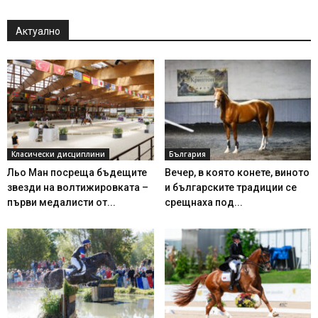
Актуално
Класически дисциплини
България
Льо Ман посреща бъдещите
Вечер, в която конете, виното
звезди на волтижировката –
и българските традиции се
първи медалисти от...
срещнаха под...