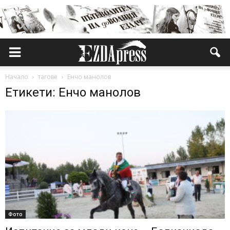
Начало
тагове
Енчо манолов
Етикети: Енчо манолов
Фото