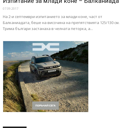
Изпитание за млади коне – Балканиада
07.09.2017
На 2-и септември изпитанието за млади коне, част от
Балканиадата, беше на височина на препятствията 125/130 см.
Трима българи застанаха в челната петорка, а...