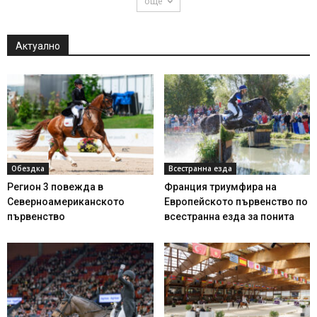
още
Актуално
Обездка
Всестранна езда
Регион 3 повежда в
Франция триумфира на
Северноамериканското
Европейското първенство по
първенство
всестранна езда за понита