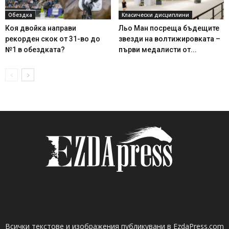
Обездка
Класически дисциплини
Коя двойка направи
Льо Ман посреща бъдещите
рекорден скок от 31-во до
звезди на волтижировката –
№1 в обездката?
първи медалисти от...
Всички текстове и изображения публикувани в EzdaPress.com