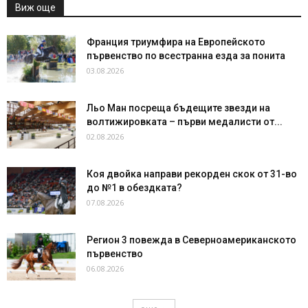
Виж още
Франция триумфира на Европейското
първенство по всестранна езда за понита
03.08.2026
Льо Ман посреща бъдещите звезди на
волтижировката – първи медалисти от...
02.08.2026
Коя двойка направи рекорден скок от 31-во
до №1 в обездката?
07.08.2026
Регион 3 повежда в Северноамериканското
първенство
06.08.2026