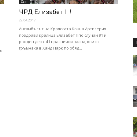
Свят
ЧРД Елизабет II !
22.04.2017
Ансамбълът на Кралската Конна Артилерия
поздрави кралица Елизабет II по случай 91 й
рожден ден с 41 празнични залпа, които
гръмнаха в Хайд Парк по обяд...
мо