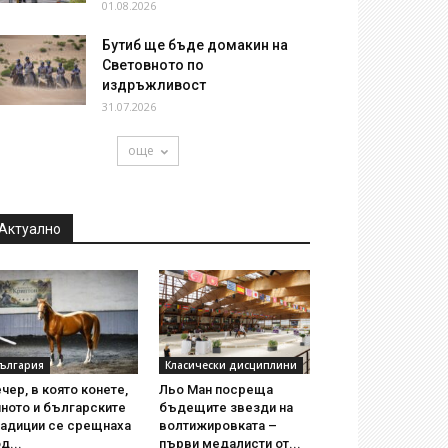
01.08.2026
Бутиб ще бъде домакин на
Световното по
издръжливост
31.07.2026
още
Актуално
ългария
Класически дисциплини
чер, в която конете,
Льо Ман посреща
ното и българските
бъдещите звезди на
радиции се срещнаха
волтижировката –
д...
първи медалисти от...