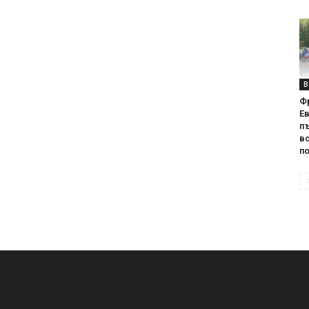
В
Ф
Е
п
вс
по