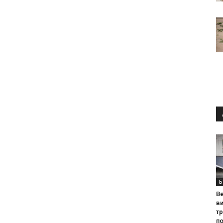
Б
Ве
ви
т
по