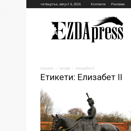
четвъртък, август 6, 2026
Контакти
Реклама
EzdaPress
Начало
тагове
Елизабет II
Етикети: Елизабет II