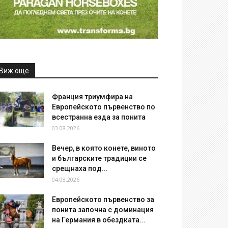
Виж още
Франция триумфира на
Европейското първенство по
всестранна езда за понита
03.08.2026
Вечер, в която конете, виното
и българските традиции се
срещнаха под...
04.08.2026
Европейското първенство за
понита започна с доминация
на Германия в обездката...