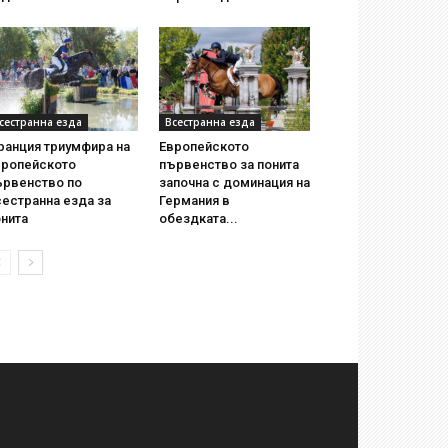
сестранна езда
Всестранна езда
ранция триумфира на
Европейското
вропейското
първенство за понита
ървенство по
започна с доминация на
естранна езда за
Германия в
нита
обездката...