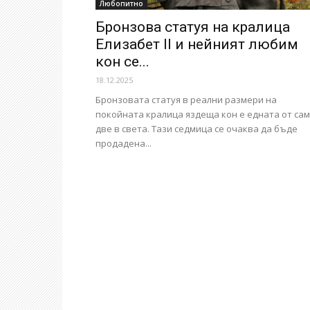
Любопитно
Бронзова статуя на кралица
Елизабет II и нейният любим
кон се...
18.12.2025
Бронзовата статуя в реални размери на
покойната кралица яздеща кон е едната от са
две в света. Тази седмица се очаква да бъде
продадена...