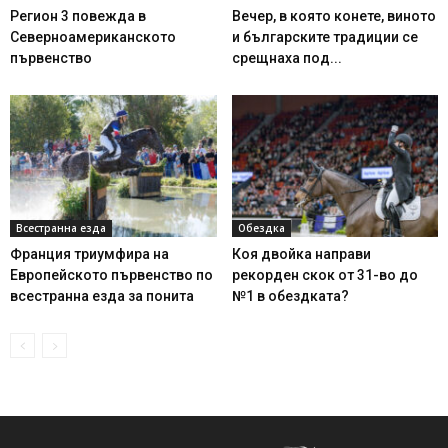
Регион 3 повежда в
Вечер, в която конете, виното
Северноамериканското
и българските традиции се
първенство
срещнаха под...
Всестранна езда
Обездка
Франция триумфира на
Коя двойка направи
Европейското първенство по
рекорден скок от 31-во до
всестранна езда за понита
№1 в обездката?