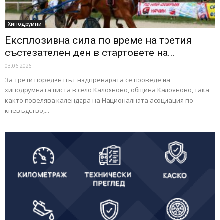
Хиподрумни
Експлозивна сила по време на третия
състезателен ден в стартовете на...
03.06.2026
За трети пореден път надпреварата се проведе на
хиподрумната писта в село Калояново, община Калояново, така
както повелява календара на Националната асоциация по
кневъдство,...