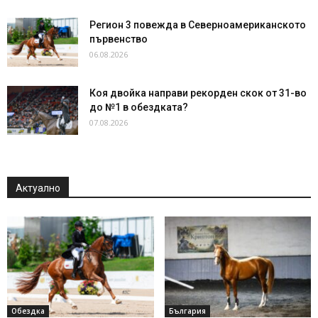
Регион 3 повежда в Северноамериканското
първенство
06.08.2026
Коя двойка направи рекорден скок от 31-во
до №1 в обездката?
07.08.2026
Актуално
Обездка
България