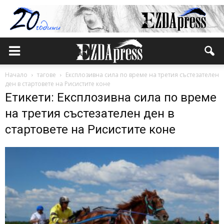
Начало
тагове
Експлозивна сила по време на третия състезателен
ден в стартовете на Рисистите коне
Етикети: Експлозивна сила по време
на третия състезателен ден в
стартовете на Рисистите коне