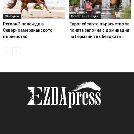
Обездка
Всестранна езда
Регион 3 повежда в
Европейското първенство за
Северноамериканското
понита започна с доминация
първенство
на Германия в обездката...