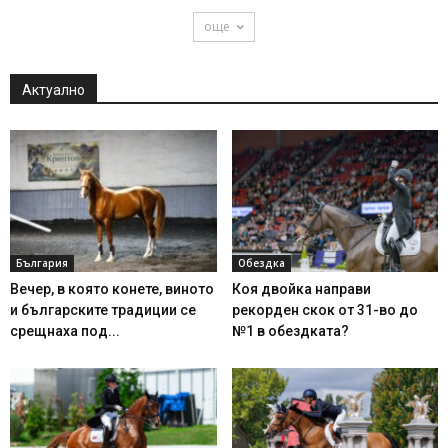
още
Актуално
България
Обездка
Вечер, в която конете, виното
Коя двойка направи
и българските традиции се
рекорден скок от 31-во до
срещнаха под...
№1 в обездката?