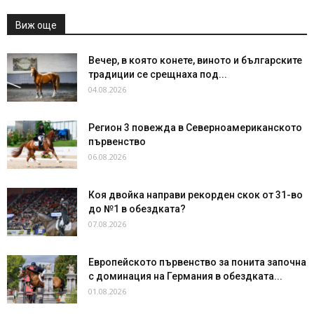
Виж още
Вечер, в която конете, виното и българските
традиции се срещнаха под...
04.08.2026
Регион 3 повежда в Северноамериканското
първенство
06.08.2026
Коя двойка направи рекорден скок от 31-во
до №1 в обездката?
07.08.2026
Европейското първенство за понита започна
с доминация на Германия в обездката...
01.08.2026